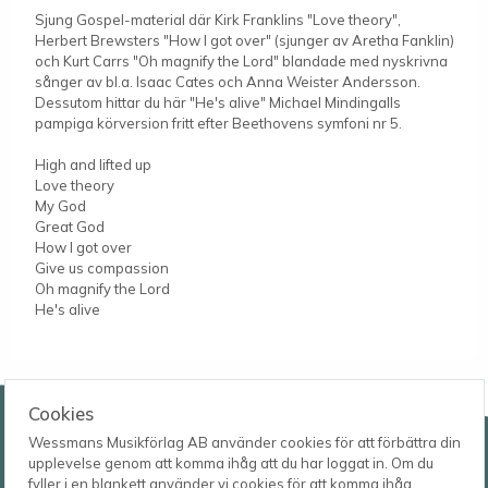
Sjung Gospel-material där Kirk Franklins "Love theory",
Herbert Brewsters "How I got over" (sjunger av Aretha Fanklin)
och Kurt Carrs "Oh magnify the Lord" blandade med nyskrivna
sånger av bl.a. Isaac Cates och Anna Weister Andersson.
Dessutom hittar du här "He's alive" Michael Mindingalls
pampiga körversion fritt efter Beethovens symfoni nr 5.
High and lifted up
Love theory
My God
Great God
How I got over
Give us compassion
Oh magnify the Lord
He's alive
Wessmans Musikförlag AB
Cookies
Wessmans Musikförlag AB använder cookies för att förbättra din
Leverans- och besöksadress
upplevelse genom att komma ihåg att du har loggat in. Om du
Bingebygatan 11 B
fyller i en blankett använder vi cookies för att komma ihåg