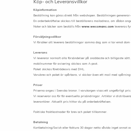
Köp- och Leveransvillkor
Köpinformation
Beställning kan göras direkt från webshopen. Beställningen genererar e
En orderbekräftelse skickas till beställarens mailadress,
om sådan ange
Noter och böcker som beställs från
www.wessmans.com
levereras fys
Försäljningsvillkor
Vi försöker att leverera beställningar samma dag som vi tar emot dom – 
Leverans
Vi levererar normalt alla försändelser på snabbaste och billigaste sä
mobilnummer för avisering skickas som A-post.
Paket skickas företrädesvis med DHL.
Varubrev och paket är spårbara, vi skickar även ett mail med spårnin
Priser
Priserna anges i Svenska kronor. I varukorgen visas ett ungefärligt pris
Vi reserverar oss för för eventuella prisändringar. Artiklar vi distribu
leverantörer. Aktuellt pris hittar du på orderbekräftelsen.
Faktiska fraktkostnader för brev och paket tillkommer.
Betalning
Kortbetalning/Swish eller faktura 30 dagar netto såvida inget annat av