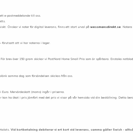
tt e-postmeddelande till oss.
tts.
iskt. Önskar vi noter för digital leverans, finns ett stort urval på
wessmansdirekt.se
. Notera
förutsatt att vi har noterna i lager.
tt. För brev över 150 gram skickar vi PostNord Home Small Prio som är spårbara. Enstaka notbla
gslänk samma dag som försändelsen skickas från oss.
 i Euro. Mervärdeskatt (moms) ingår i priserna.
erar kan ha ökat i pris jämfört med det pris vi visar på vår hemsida vid din beställning. Detta be
talats.
Vid kortbetalning debiterar vi ert kort vid leverans, samma gäller Swish - alltså i