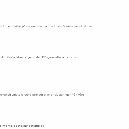
 att alla artiklar på wessmans.com
inte
finns på wessmansdirekt.se
d där försändelsen väger under 150 gram eller om vi saknar
roende på valutakursförändringar eller prisjusteringar från våra
nte vid beställningstillfället.