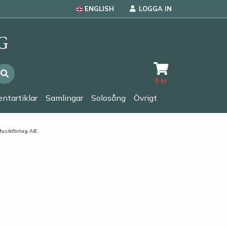
ENGLISH
LOGGA IN
0
kr
ntartiklar
Samlingar
Solosång
Övrigt
Musikförlag AB.