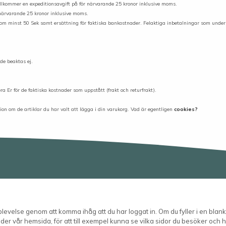
tillkommer en expeditionsavgift på för närvarande 25 kronor inklusive moms.
 närvarande 25 kronor inklusive moms.
ft om minst 50 Sek samt ersättning för faktiska bankostnader. Felaktiga inbetalningar som under
de beaktas ej.
ra Er för de faktiska kostnader som uppstått (frakt och returfrakt).
on om de artiklar du har valt att lägga i din varukorg. Vad är egentligen
cookies?
velse genom att komma ihåg att du har loggat in. Om du fyller i en blanke
er vår hemsida, för att till exempel kunna se vilka sidor du besöker och hu