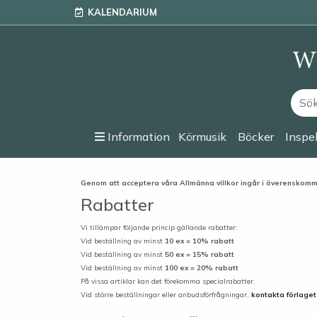
KALENDARIUM
Information
Körmusik
Böcker
Inspe
Genom att acceptera våra Allmänna villkor ingår i överenskomm
Rabatter
Vi tillämpar följande princip gällande rabatter:
Vid beställning av minst
10 ex = 10% rabatt
Vid beställning av minst
50 ex = 15% rabatt
Vid beställning av minst
100 ex = 20% rabatt
På vissa artiklar kan det förekomma specialrabatter.
Vid större beställningar eller anbudsförfrågningar,
kontakta förlaget