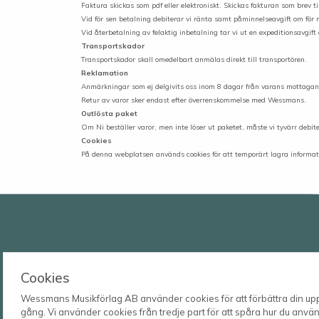
Faktura skickas som pdf eller elektroniskt. Skickas fakturan som brev 
Vid för sen betalning debiterar vi ränta samt påminnelseavgift om för
Vid återbetalning av felaktig inbetalning tar vi ut en expeditionsavgi
Transportskador
Transportskador skall omedelbart anmälas direkt till transportören.
Reklamation
Anmärkningar som ej delgivits oss inom 8 dagar från varans mottagan
Retur av varor sker endast efter överrenskommelse med Wessmans.
Outlösta paket
Om Ni beställer varor, men inte löser ut paketet, måste vi tyvärr debite
Cookies
På denna webplatsen används cookies för att temporärt lagra informati
Wessmans Musikförlag AB
Cookies
Leverans- och besöksadress
Wessmans Musikförlag AB använder cookies för att förbättra din upple
Bingebygatan 11 B
gång. Vi använder cookies från tredje part för att spåra hur du använd