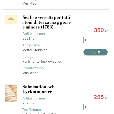
Musikteori
Scale e versetti per tutti
i toni di terza maggiore
e minore (1788)
350
kr
Artikelnummer
202145
Kompositör
Mattei Stanislao
Köp
Kategori
Partimento,
Improvisation
Produktgrupp
Musikteori
Solmisation och
kyrkotonarter
295
kr
Artikelnummer
202602
Textförfattare