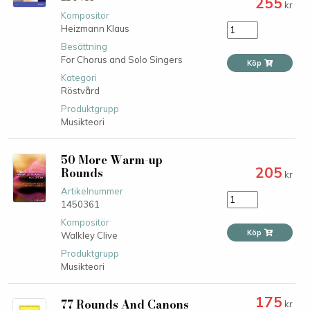
255
kr
Kompositör
Heizmann Klaus
Besättning
For Chorus and Solo Singers
Köp
Kategori
Röstvård
Produktgrupp
Musikteori
50 More Warm-up
205
Rounds
kr
Artikelnummer
1450361
Kompositör
Köp
Walkley Clive
Produktgrupp
Musikteori
175
77 Rounds And Canons
kr