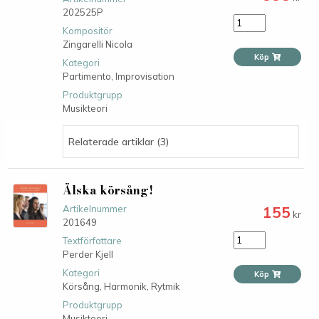
202525P
Kompositör
Zingarelli Nicola
Köp
Kategori
Partimento,
Improvisation
Produktgrupp
Musikteori
Relaterade artiklar (3)
Älska körsång!
155
Artikelnummer
kr
201649
Textförfattare
Perder Kjell
Kategori
Köp
Körsång,
Harmonik,
Rytmik
Produktgrupp
Musikteori