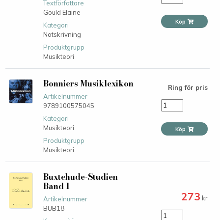
Textförfattare
Gould Elaine
Köp
Kategori
Notskrivning
Produktgrupp
Musikteori
Bonniers Musiklexikon
Ring för pris
Artikelnummer
9789100575045
Kategori
Musikteori
Köp
Produktgrupp
Musikteori
Buxtehude-Studien
Band 1
273
kr
Artikelnummer
BUB18