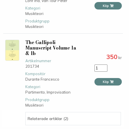
Lohr Ina,
Van Tour Peter
Köp
Kategori
Musikteori
Produktgrupp
Musikteori
The Gallipoli
Manuscript Volume 1a
& 1b
350
kr
Artikelnummer
201734
Kompositör
Durante Francesco
Köp
Kategori
Partimento,
Improvisation
Produktgrupp
Musikteori
Relaterade artiklar (2)