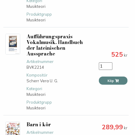
Kategori
Musikteori
Produktgrupp
Musikteori
Aufführungspraxis
Vokalmusik. Handbuch
der lateinischen
Aussprache
525
kr
Artikelnummer
BVK2214
Kompositör
Scherr Vera U. G.
Köp
Kategori
Musikteori
Produktgrupp
Musikteori
Barn i kör
289,99
kr
Artikelnummer