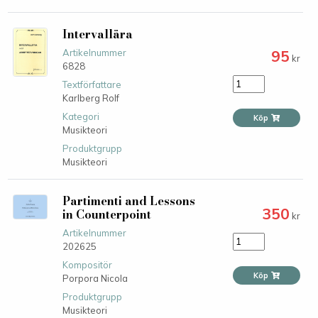
Intervallära
95
Artikelnummer
kr
6828
Textförfattare
Karlberg Rolf
Kategori
Köp
Musikteori
Produktgrupp
Musikteori
Partimenti and Lessons
350
in Counterpoint
kr
Artikelnummer
202625
Kompositör
Köp
Porpora Nicola
Produktgrupp
Musikteori