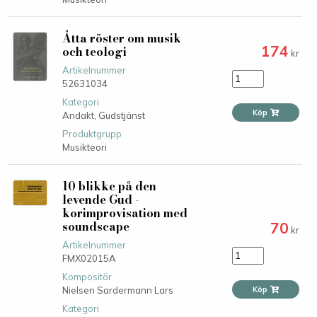
Åtta röster om musik
174
och teologi
kr
Artikelnummer
52631034
Kategori
Köp
Andakt,
Gudstjänst
Produktgrupp
Musikteori
10 blikke på den
levende Gud -
korimprovisation med
soundscape
70
kr
Artikelnummer
FMX02015A
Kompositör
Nielsen Sardermann Lars
Köp
Kategori