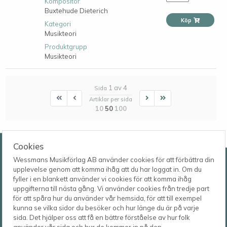
Kompositör
Buxtehude Dieterich
Köp
Kategori
Musikteori
Produktgrupp
Musikteori
1 av 4
Sida
First
First
Next
Last
Artiklar per sida
10
50
100
Wessmans Musikförlag AB
Cookies
Wessmans Musikförlag AB använder cookies för att förbättra din
Leverans- och besöksadress
upplevelse genom att komma ihåg att du har loggat in. Om du
Bingebygatan 11 B
fyller i en blankett använder vi cookies för att komma ihåg
621 41 VISBY
Telefon
uppgifterna till nästa gång. Vi använder cookies från tredje part
0498-22 61 32
Postadress
för att spåra hur du använder vår hemsida, för att till exempel
Box 1253
E-post
kunna se vilka sidor du besöker och hur länge du är på varje
621 23 VISBY
order@wessmans.com
sida. Det hjälper oss att få en bättre förståelse av hur folk