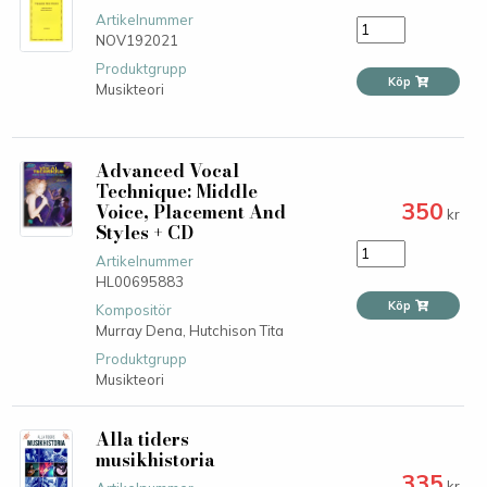
Artikelnummer
NOV192021
Produktgrupp
Köp
Musikteori
Advanced Vocal
Technique: Middle
350
Voice, Placement And
kr
Styles + CD
Artikelnummer
HL00695883
Köp
Kompositör
Murray Dena,
Hutchison Tita
Produktgrupp
Musikteori
Alla tiders
musikhistoria
335
kr