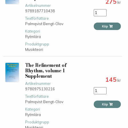
275
kr
Artikelnummer
9789187710438
Textförfattare
Palmqvist Bengt-Olov
Köp
Kategori
Rytmlära
Produktgrupp
Musikteori
The Refinement of
Rhythm, volume 1
Supplement
145
kr
Artikelnummer
9780975130216
Textförfattare
Palmqvist Bengt-Olov
Köp
Kategori
Rytmlära
Produktgrupp
Musikteori