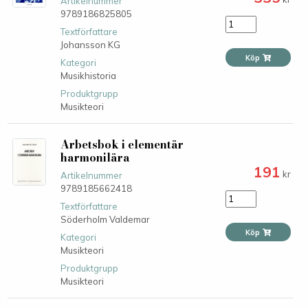
Artikelnummer
9789186825805
Textförfattare
Johansson KG
Köp
Kategori
Musikhistoria
Produktgrupp
Musikteori
Arbetsbok i elementär
harmonilära
191
kr
Artikelnummer
9789185662418
Textförfattare
Söderholm Valdemar
Köp
Kategori
Musikteori
Produktgrupp
Musikteori