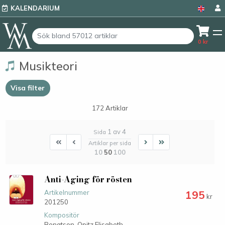
KALENDARIUM
0
kr
Musikteori
Visa filter
172 Artiklar
1 av 4
Sida
First
First
Next
Last
Artiklar per sida
10
50
100
Anti-Aging för rösten
195
Artikelnummer
kr
201250
Kompositör
Bengtson-Opitz Elisabeth