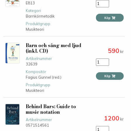
E813
Kategori
Barnkörmetodik
Köp
Produktgrupp
Musikteori
Barn och sång med ljud
590
(inkl. CD)
kr
Artikelnummer
32639
Kompositör
Köp
Fagius Gunnel (red.)
Produktgrupp
Musikteori
Behind Bars: Guide to
music notation
1200
kr
Artikelnummer
0571514561