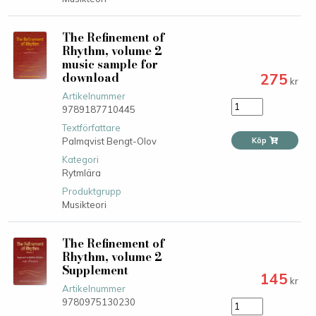
The Refinement of
Rhythm, volume 2
music sample for
download
275
kr
Artikelnummer
9789187710445
Textförfattare
Palmqvist Bengt-Olov
Köp
Kategori
Rytmlära
Produktgrupp
Musikteori
The Refinement of
Rhythm, volume 2
Supplement
145
kr
Artikelnummer
9780975130230