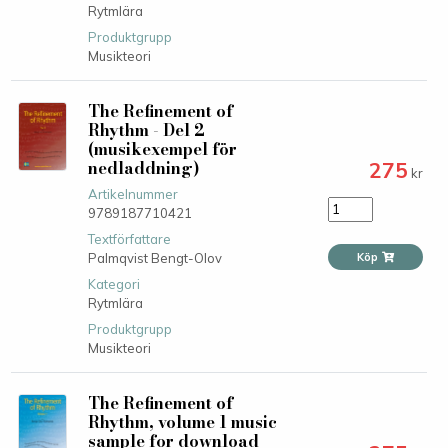
Rytmlära
Produktgrupp
Musikteori
The Refinement of
Rhythm - Del 2
(musikexempel för
nedladdning)
275
kr
Artikelnummer
9789187710421
Textförfattare
Palmqvist Bengt-Olov
Köp
Kategori
Rytmlära
Produktgrupp
Musikteori
The Refinement of
Rhythm, volume 1 music
sample for download