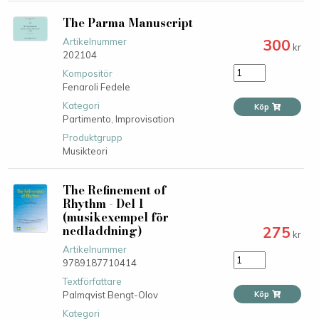
The Parma Manuscript
300
Artikelnummer
kr
202104
Kompositör
Fenaroli Fedele
Kategori
Köp
Partimento,
Improvisation
Produktgrupp
Musikteori
The Refinement of
Rhythm - Del 1
(musikexempel för
nedladdning)
275
kr
Artikelnummer
9789187710414
Textförfattare
Palmqvist Bengt-Olov
Köp
Kategori