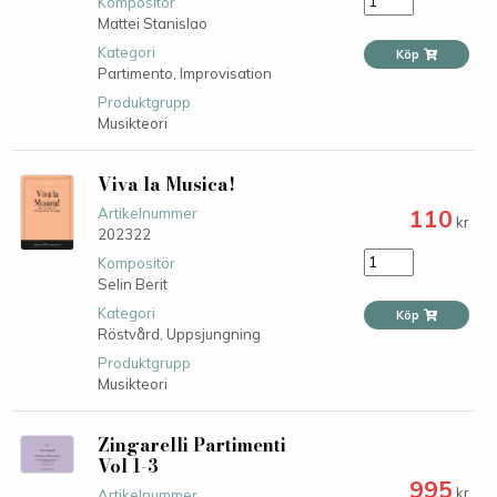
Kompositör
Mattei Stanislao
Kategori
Köp
Partimento,
Improvisation
Produktgrupp
Musikteori
Viva la Musica!
110
Artikelnummer
kr
202322
Kompositör
Selin Berit
Kategori
Köp
Röstvård,
Uppsjungning
Produktgrupp
Musikteori
Zingarelli Partimenti
Vol 1-3
995
kr
Artikelnummer