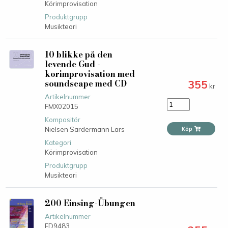
Körimprovisation
Produktgrupp
Musikteori
10 blikke på den
levende Gud -
korimprovisation med
soundscape med CD
355
kr
Artikelnummer
FMX02015
Kompositör
Nielsen Sardermann Lars
Köp
Kategori
Körimprovisation
Produktgrupp
Musikteori
200 Einsing-Übungen
Artikelnummer
ED9483