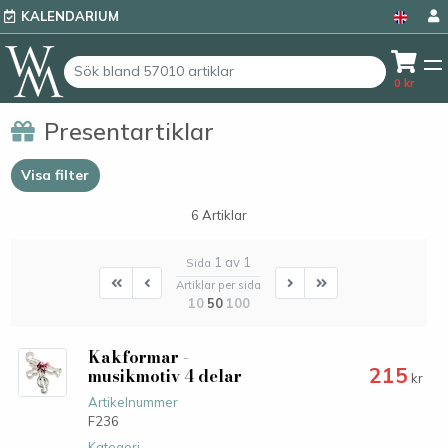
KALENDARIUM
0
kr
Presentartiklar
Visa filter
6 Artiklar
1 av 1
Sida
First
First
Next
Last
Artiklar per sida
10
50
100
Kakformar -
215
musikmotiv 4 delar
kr
Artikelnummer
F236
Kategori