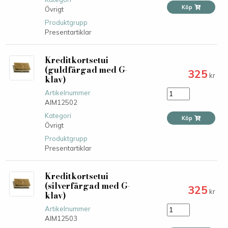
Köp
Övrigt
Produktgrupp
Presentartiklar
Kreditkortsetui
(guldfärgad med G-
325
kr
klav)
Artikelnummer
AIM12502
Kategori
Köp
Övrigt
Produktgrupp
Presentartiklar
Kreditkortsetui
(silverfärgad med G-
325
kr
klav)
Artikelnummer
AIM12503