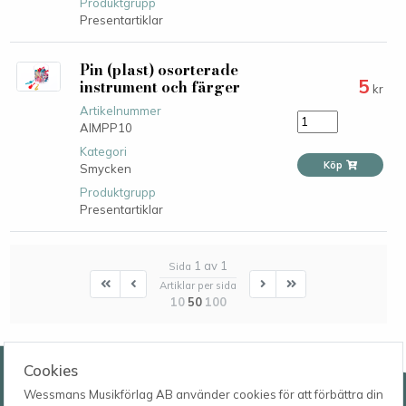
Produktgrupp
Presentartiklar
Pin (plast) osorterade
5
instrument och färger
kr
Artikelnummer
AIMPP10
Kategori
Köp
Smycken
Produktgrupp
Presentartiklar
1 av 1
Sida
First
First
Next
Last
Artiklar per sida
10
50
100
Wessmans Musikförlag AB
Cookies
Wessmans Musikförlag AB använder cookies för att förbättra din
Leverans- och besöksadress