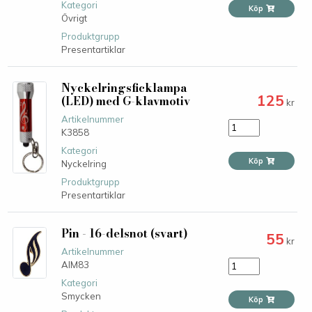
Kategori
Köp
Övrigt
Produktgrupp
Presentartiklar
Nyckelringsficklampa
125
(LED) med G-klavmotiv
kr
Artikelnummer
K3858
Kategori
Köp
Nyckelring
Produktgrupp
Presentartiklar
Pin - 16-delsnot (svart)
55
kr
Artikelnummer
AIM83
Kategori
Smycken
Köp