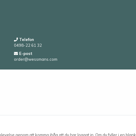
Telefon
0498-22 61 32
E-post
order@wessmans.com
velse genom att komma ihåg att du har loggat in. Om du fyller i en blanke