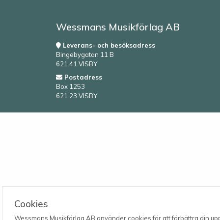
Wessmans Musikförlag AB
Leverans- och besöksadress
Bingebygatan 11 B
621 41 VISBY
Postadress
Box 1253
621 23 VISBY
Cookies
Wessmans Musikförlag AB använder cookies för att förbättra din upple