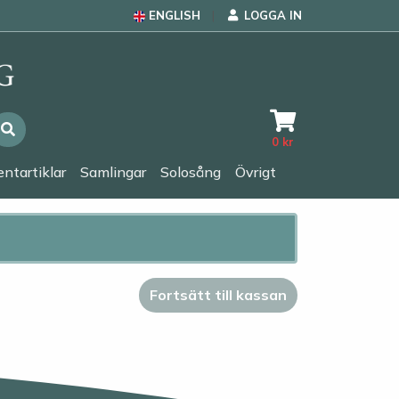
ENGLISH
LOGGA IN
0
kr
ntartiklar
Samlingar
Solosång
Övrigt
Fortsätt till kassan