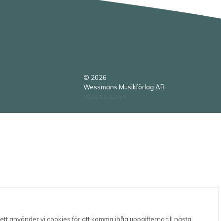
© 2026
Wessmans Musikförlag AB
2026.4.1.22754
tt använder vi cookies för att komma ihåg uppgifterna till nästa