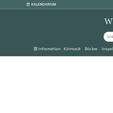
KALENDARIUM
Information
Körmusik
Böcker
Inspe