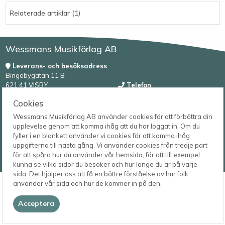
Relaterade artiklar (1)
Wessmans Musikförlag AB
Leverans- och besöksadress
Bingebygatan 11 B
621 41 VISBY
Telefon
0498-22 61 32
Postadress
Cookies
Box 1253
E-post
Wessmans Musikförlag AB använder cookies för att förbättra din
621 23 VISBY
order@wessmans.com
upplevelse genom att komma ihåg att du har loggat in. Om du
fyller i en blankett använder vi cookies för att komma ihåg
© 2026
uppgifterna till nästa gång. Vi använder cookies från tredje part
Wessmans Musikförlag AB
för att spåra hur du använder vår hemsida, för att till exempel
2026.4.1.22754
kunna se vilka sidor du besöker och hur länge du är på varje
sida. Det hjälper oss att få en bättre förståelse av hur folk
använder vår sida och hur de kommer in på den.
Acceptera