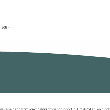
d 105 mm
Telefon
0498-22 61 32
E-post
velse genom att komma ihåg att du har loggat in. Om du fyller i en blanke