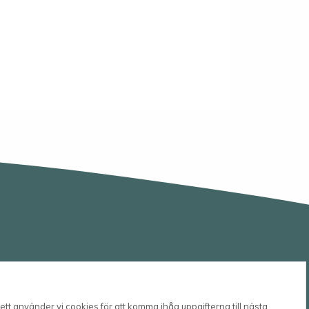
© 2026
Wessmans Musikförlag AB
tt använder vi cookies för att komma ihåg uppgifterna till nästa