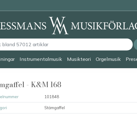
lningar
Instrumentalmusik
Musikteori
Orgelmusik
Prese
mgaffel - K&M 168
kelnummer
101848
gori
Stämgaffel