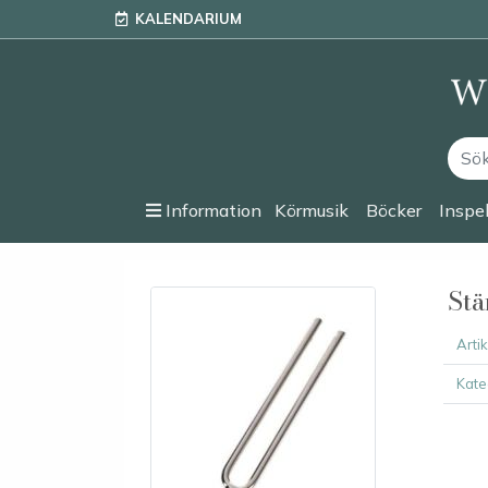
KALENDARIUM
Information
Körmusik
Böcker
Inspe
Stä
Arti
Kate