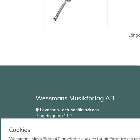
Läng
Wessmans Musikförlag AB
Leverans- och besöksadress
Bingebygatan 11 B
621 41 VISBY
Cookies
Postadress
Box 1253
Wessmans Musikförlag AB använder cookies för att förbättra din upple