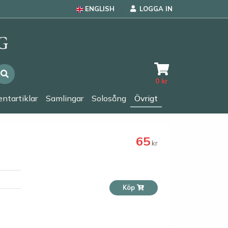
ENGLISH
LOGGA IN
0
kr
ntartiklar
Samlingar
Solosång
Övrigt
65
kr
Köp