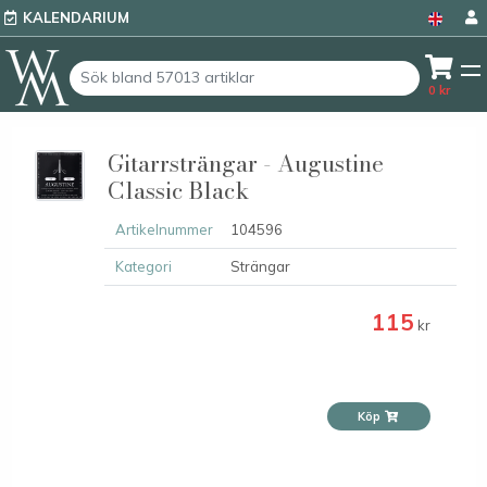
KALENDARIUM
0
kr
Gitarrsträngar - Augustine
Classic Black
Artikelnummer
104596
Kategori
Strängar
115
kr
Köp