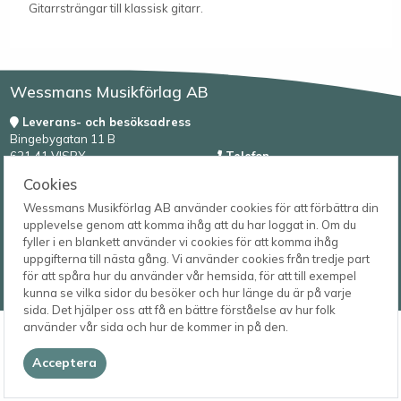
Gitarrsträngar till klassisk gitarr.
Wessmans Musikförlag AB
Leverans- och besöksadress
Bingebygatan 11 B
621 41 VISBY
Telefon
0498-22 61 32
Postadress
Cookies
Box 1253
E-post
Wessmans Musikförlag AB använder cookies för att förbättra din
621 23 VISBY
order@wessmans.com
upplevelse genom att komma ihåg att du har loggat in. Om du
fyller i en blankett använder vi cookies för att komma ihåg
© 2026
uppgifterna till nästa gång. Vi använder cookies från tredje part
Wessmans Musikförlag AB
för att spåra hur du använder vår hemsida, för att till exempel
2026.4.1.22754
kunna se vilka sidor du besöker och hur länge du är på varje
sida. Det hjälper oss att få en bättre förståelse av hur folk
använder vår sida och hur de kommer in på den.
Acceptera