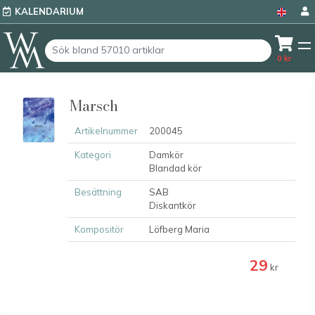
KALENDARIUM
0
kr
Marsch
Artikelnummer
200045
Kategori
Damkör
Blandad kör
Besättning
SAB
Diskantkör
Kompositör
Löfberg Maria
29
kr