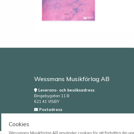
Wessmans Musikförlag AB
Leverans- och besöksadress
Bingebygatan 11 B
621 41 VISBY
Postadress
Box 1253
621 23 VISBY
Cookies
Wessmans Musikförlag AB använder cookies för att förbättra din upple