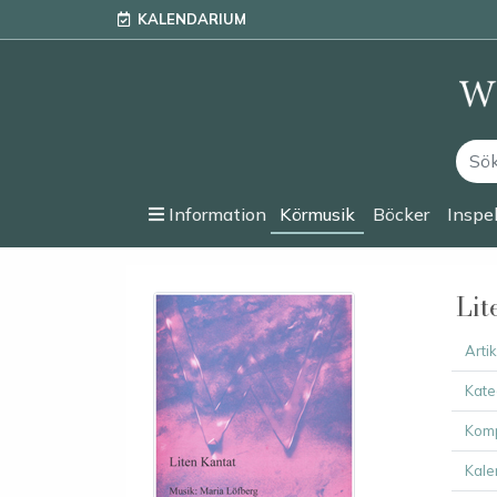
KALENDARIUM
Information
Körmusik
Böcker
Inspe
Lit
Arti
Kate
Komp
Kale