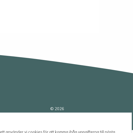
© 2026
Wessmans Musikförlag AB
2026.4.1.22754
tt använder vi cookies för att komma ihåg uppgifterna till nästa