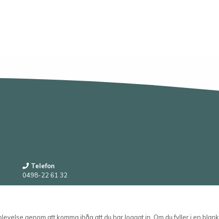
Telefon
0498-22 61 32
E-post
order@wessmans.com
velse genom att komma ihåg att du har loggat in. Om du fyller i en blanke