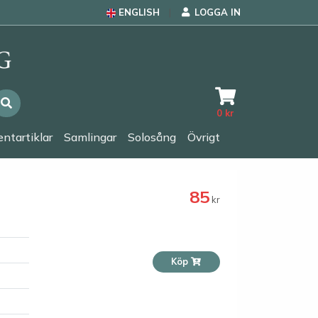
ENGLISH
LOGGA IN
0
kr
ntartiklar
Samlingar
Solosång
Övrigt
85
kr
Köp