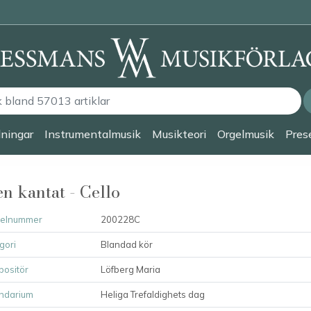
lningar
Instrumentalmusik
Musikteori
Orgelmusik
Prese
en kantat - Cello
kelnummer
200228C
gori
Blandad kör
ositör
Löfberg Maria
ndarium
Heliga Trefaldighets dag