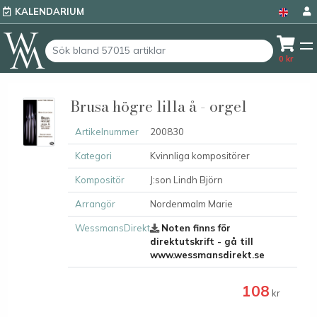
KALENDARIUM
0
kr
Brusa högre lilla å - orgel
Artikelnummer
200830
Kategori
Kvinnliga kompositörer
Kompositör
J:son Lindh Björn
Arrangör
Nordenmalm Marie
WessmansDirekt
Noten finns för
direktutskrift - gå till
www.wessmansdirekt.se
108
kr