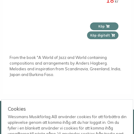
18
kr
Köp
Köp digitalt
From the book "A World of Jazz and World containing
compositions and arrangements by Anders Hagberg.
Melodies and inspiration from Scandinavia, Greenland, India,
Japan and Burkina Faso.
Wessmans Musikförlag AB
Cookies
Wessmans Musikförlag AB använder cookies för att förbättra din
Leverans- och besöksadress
upplevelse genom att komma ihåg att du har loggat in. Om du
Bingebygatan 11 B
fyller i en blankett använder vi cookies för att komma ihåg
621 41 VISBY
Telefon
uppgifterna till nästa gång. Vi använder cookies från tredje part