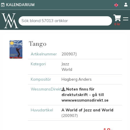
KALENDARIUM
0
kr
Tango
Artikelnummer
200907J
Kategori
Jazz
World
Kompositör
Hagberg Anders
WessmansDirekt
Noten finns för
direktutskrift - gå till
www.wessmansdirekt.se
Huvudartikel
A World of Jazz and World
(200907)