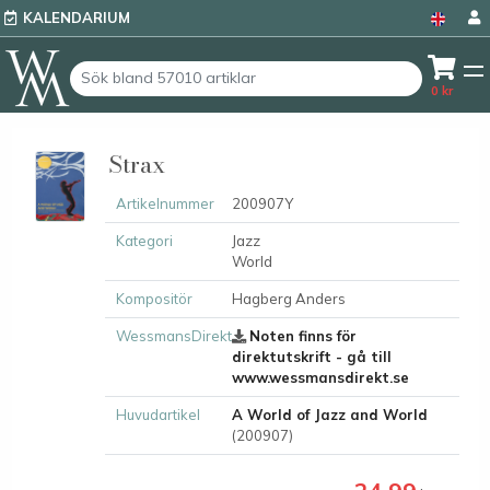
KALENDARIUM
0
kr
Strax
Artikelnummer
200907Y
Kategori
Jazz
World
Kompositör
Hagberg Anders
WessmansDirekt
Noten finns för
direktutskrift - gå till
www.wessmansdirekt.se
Huvudartikel
A World of Jazz and World
(200907)