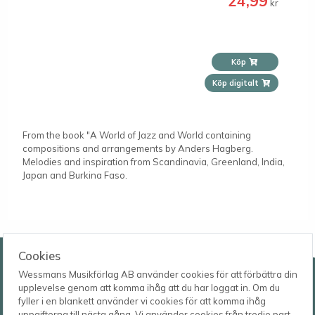
24,99
kr
Köp
Köp digitalt
From the book "A World of Jazz and World containing
compositions and arrangements by Anders Hagberg.
Melodies and inspiration from Scandinavia, Greenland, India,
Japan and Burkina Faso.
Wessmans Musikförlag AB
Cookies
Wessmans Musikförlag AB använder cookies för att förbättra din
Leverans- och besöksadress
upplevelse genom att komma ihåg att du har loggat in. Om du
Bingebygatan 11 B
fyller i en blankett använder vi cookies för att komma ihåg
621 41 VISBY
Telefon
uppgifterna till nästa gång. Vi använder cookies från tredje part