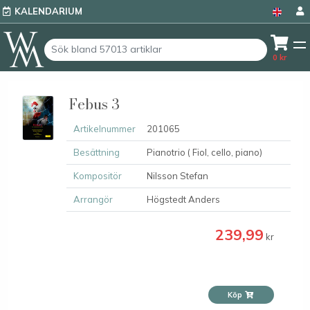
KALENDARIUM
0
kr
Febus 3
Artikelnummer
201065
Besättning
Pianotrio ( Fiol, cello, piano)
Kompositör
Nilsson Stefan
Arrangör
Högstedt Anders
239,99
kr
Köp