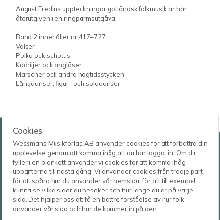
August Fredins uppteckningar gotländsk folkmusik är här
återutgiven i en ringpärmsutgåva.
Band 2 innehåller nr 417–727
Valser
Polka ock schottis
Kadriljer ock angläser
Marscher ock andra högtidsstycken
Långdanser, figur- och solodanser
Wessmans Musikförlag AB
Cookies
Wessmans Musikförlag AB använder cookies för att förbättra din
Leverans- och besöksadress
upplevelse genom att komma ihåg att du har loggat in. Om du
Bingebygatan 11 B
fyller i en blankett använder vi cookies för att komma ihåg
621 41 VISBY
Telefon
uppgifterna till nästa gång. Vi använder cookies från tredje part
0498-22 61 32
Postadress
för att spåra hur du använder vår hemsida, för att till exempel
Box 1253
E-post
kunna se vilka sidor du besöker och hur länge du är på varje
621 23 VISBY
order@wessmans.com
sida. Det hjälper oss att få en bättre förståelse av hur folk
använder vår sida och hur de kommer in på den.
© 2026