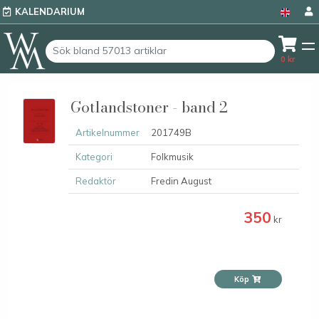
KALENDARIUM
0
kr
Gotlandstoner - band 2
Artikelnummer
201749B
Kategori
Folkmusik
Redaktör
Fredin August
350
kr
Köp