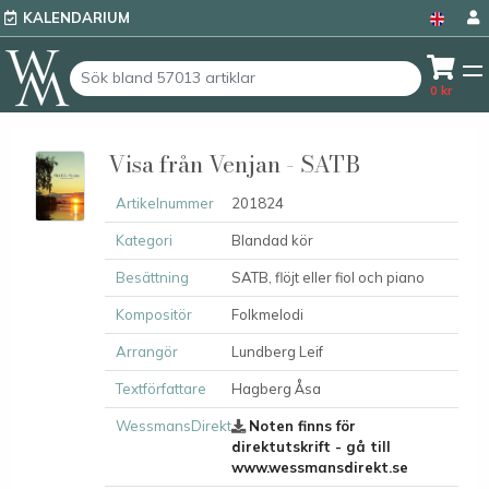
KALENDARIUM
0
kr
Visa från Venjan - SATB
Artikelnummer
201824
Kategori
Blandad kör
Besättning
SATB, flöjt eller fiol och piano
Kompositör
Folkmelodi
Arrangör
Lundberg Leif
Textförfattare
Hagberg Åsa
WessmansDirekt
Noten finns för
direktutskrift - gå till
www.wessmansdirekt.se