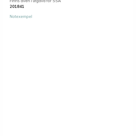
Finns även i utgåva för SSA
201841
Notexempel