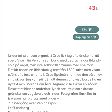
43
kr
Köp
Köp digitalt
Under mina år som organist i Orsa fick jag ofta önskemål att
spela Visa från Venjan i samband med begravningar.Ibland –
solo på orgel, men inte sällan tillsammans med spelmän.
Det lär finnas en ålderdomlig text från 1800-talet, men visan
utförs ofta instrumentalt. Orsa Spelmän har med den på en av
sina skivor. Jag kom på idén att denna väna visa borde ha en
ny text och undrade om Åsa Hagberg ville skriva en sådan.
Resultatet blev en underbar, lyrisk naturtext om skiraste
grönska, om vågskvalp och lindar. Fotografen Back Emilia
Eriksson har bidragit med bilder –
”Solnedgång över Venjanssjön.”
Leif Lundberg