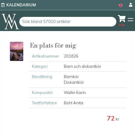
KALENDARIUM
0
kr
En plats för mig
Artikelnummer
201826
Kategori
Barn och diskantkör
Besättning
Barnkör
Diskantkör
Kompositör
Wallin Karin
Textförfattare
Bohl Anita
72
kr