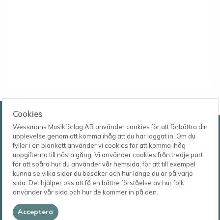
Wessmans Musikförlag AB
Cookies
Wessmans Musikförlag AB använder cookies för att förbättra din
Leverans- och besöksadress
upplevelse genom att komma ihåg att du har loggat in. Om du
Bingebygatan 11 B
fyller i en blankett använder vi cookies för att komma ihåg
621 41 VISBY
Telefon
uppgifterna till nästa gång. Vi använder cookies från tredje part
0498-22 61 32
Postadress
för att spåra hur du använder vår hemsida, för att till exempel
Box 1253
E-post
kunna se vilka sidor du besöker och hur länge du är på varje
621 23 VISBY
order@wessmans.com
sida. Det hjälper oss att få en bättre förståelse av hur folk
använder vår sida och hur de kommer in på den.
© 2026
Wessmans Musikförlag AB
Acceptera
2026.4.1.22754