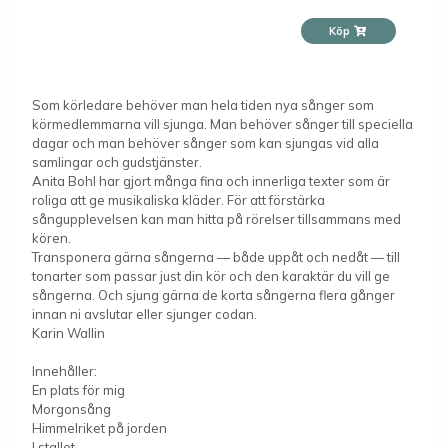
Köp
Som körledare behöver man hela tiden nya sånger som
körmedlemmarna vill sjunga. Man behöver sånger till speciella
dagar och man behöver sånger som kan sjungas vid alla
samlingar och gudstjänster.
Anita Bohl har gjort många fina och innerliga texter som är
roliga att ge musikaliska kläder. För att förstärka
sångupplevelsen kan man hitta på rörelser tillsammans med
kören.
Transponera gärna sångerna — både uppåt och nedåt — till
tonarter som passar just din kör och den karaktär du vill ge
sångerna. Och sjung gärna de korta sångerna flera gånger
innan ni avslutar eller sjunger codan.
Karin Wallin
Innehåller:
En plats för mig
Morgonsång
Himmelriket på jorden
I stallet