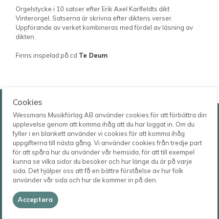
Orgelstycke i 10 satser efter Erik Axel Karlfeldts dikt
Vinterorgel. Satserna är skrivna efter diktens verser.
Uppförande av verket kombineras med fördel av läsning av
dikten.
Finns inspelad på cd
Te Deum
Wessmans Musikförlag AB
Cookies
Wessmans Musikförlag AB använder cookies för att förbättra din
Leverans- och besöksadress
upplevelse genom att komma ihåg att du har loggat in. Om du
Bingebygatan 11 B
fyller i en blankett använder vi cookies för att komma ihåg
621 41 VISBY
Telefon
uppgifterna till nästa gång. Vi använder cookies från tredje part
0498-22 61 32
Postadress
för att spåra hur du använder vår hemsida, för att till exempel
Box 1253
E-post
kunna se vilka sidor du besöker och hur länge du är på varje
621 23 VISBY
order@wessmans.com
sida. Det hjälper oss att få en bättre förståelse av hur folk
använder vår sida och hur de kommer in på den.
© 2026
Wessmans Musikförlag AB
Acceptera
2026.4.1.22754