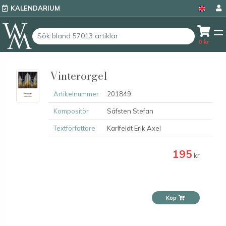
KALENDARIUM
0
kr
Vinterorgel
Artikelnummer
201849
Kompositör
Säfsten Stefan
Textförfattare
Karlfeldt Erik Axel
195
kr
Köp