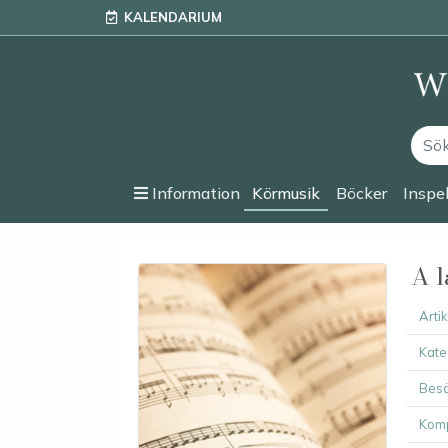
KALENDARIUM
Information
Körmusik
Böcker
Inspe
A l
Arti
Kate
Besä
Komp