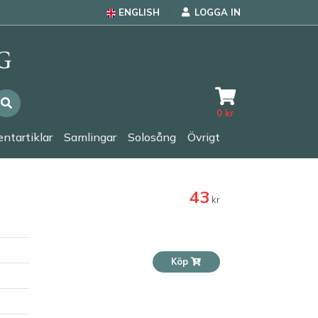
ENGLISH
LOGGA IN
0
kr
ntartiklar
Samlingar
Solosång
Övrigt
43
kr
Köp