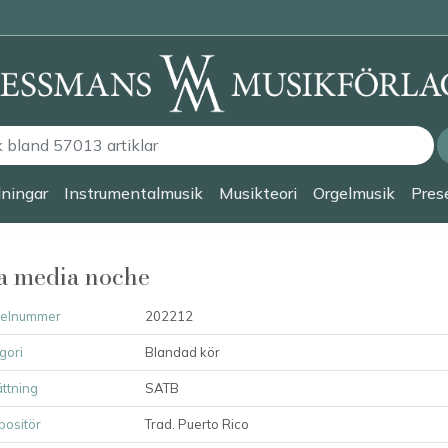
lningar
Instrumentalmusik
Musikteori
Orgelmusik
Prese
a media noche
kelnummer
202212
gori
Blandad kör
ttning
SATB
ositör
Trad. Puerto Rico