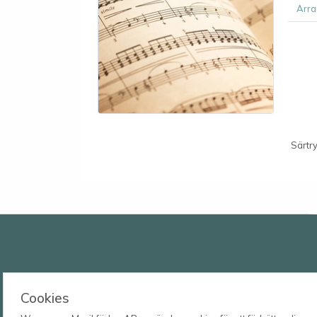
Arra
Särtry
Wessmans Musikförlag AB
Cookies
Leverans- och besöksadress