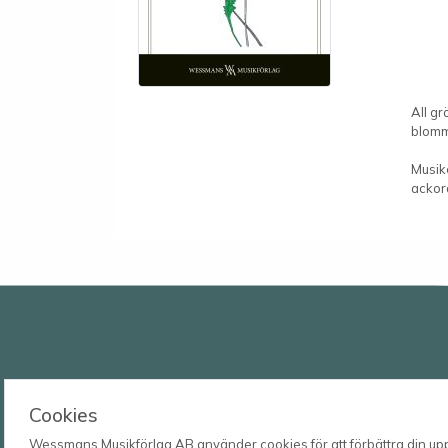
All gr
blomm
Musike
ackord
Wessmans Musikförlag AB
Cookies
Leverans- och besöksadress
Wessmans Musikförlag AB använder cookies för att förbättra din upple
Bingebygatan 11 B