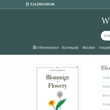
KALENDARIUM
Information
Körmusik
Böcker
Inspe
Blo
Arti
Kate
Besä
Komp