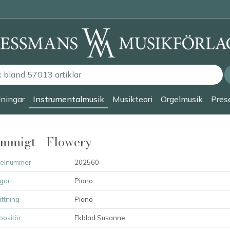
lningar
Instrumentalmusik
Musikteori
Orgelmusik
Prese
mmigt - Flowery
kelnummer
202560
gori
Piano
ttning
Piano
ositör
Ekblad Susanne