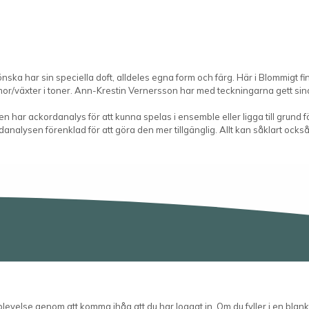
önska har sin speciella doft, alldeles egna form och färg. Här i Blommigt f
or/växter i toner. Ann-Krestin Vernersson har med teckningarna gett sina
n har ackordanalys för att kunna spelas i ensemble eller ligga till grund f
analysen förenklad för att göra den mer tillgänglig. Allt kan såklart också
velse genom att komma ihåg att du har loggat in. Om du fyller i en blanke