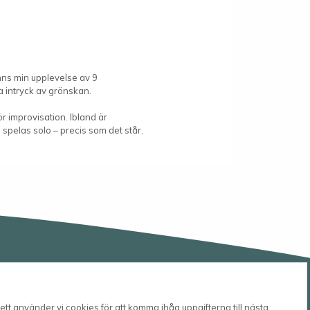
inns min upplevelse av 9
 intryck av grönskan.
ör improvisation. Ibland är
 spelas solo – precis som det står.
tt använder vi cookies för att komma ihåg uppgifterna till nästa