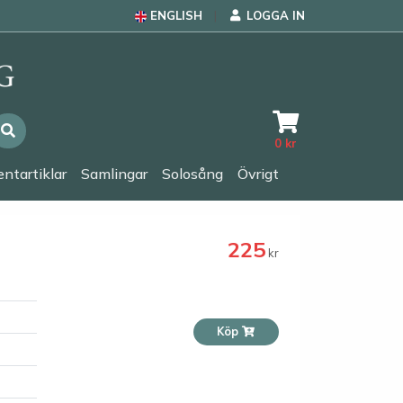
ENGLISH
LOGGA IN
0
kr
ntartiklar
Samlingar
Solosång
Övrigt
225
kr
Köp