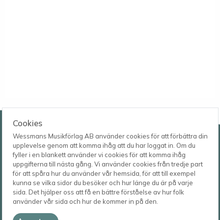
Wessmans Musikförlag AB
Cookies
Wessmans Musikförlag AB använder cookies för att förbättra din
Leverans- och besöksadress
upplevelse genom att komma ihåg att du har loggat in. Om du
Bingebygatan 11 B
fyller i en blankett använder vi cookies för att komma ihåg
621 41 VISBY
Telefon
uppgifterna till nästa gång. Vi använder cookies från tredje part
0498-22 61 32
Postadress
för att spåra hur du använder vår hemsida, för att till exempel
Box 1253
E-post
kunna se vilka sidor du besöker och hur länge du är på varje
621 23 VISBY
order@wessmans.com
sida. Det hjälper oss att få en bättre förståelse av hur folk
använder vår sida och hur de kommer in på den.
© 2026
Wessmans Musikförlag AB