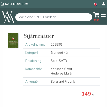
KALENDARIUM
0
kr
Stjärnenätter
Artikelnummer
202598
Kategori
Blandad kör
Besättning
Solo, SATB
Kompositör
Karlsson Sofia
Hederos Martin
Arrangör
Berglund Fredrik
149
kr