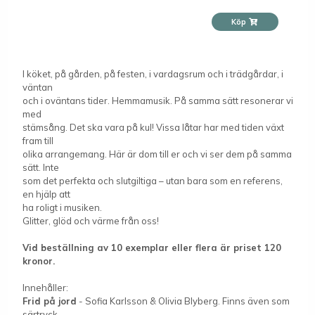
Köp
I köket, på gården, på festen, i vardagsrum och i trädgårdar, i
väntan
och i oväntans tider. Hemmamusik. På samma sätt resonerar vi
med
stämsång. Det ska vara på kul! Vissa låtar har med tiden växt
fram till
olika arrangemang. Här är dom till er och vi ser dem på samma
sätt. Inte
som det perfekta och slutgiltiga – utan bara som en referens,
en hjälp att
ha roligt i musiken.
Glitter, glöd och värme från oss!
Vid beställning av 10 exemplar eller flera är priset 120
kronor.
Innehåller:
Frid på jord
- Sofia Karlsson & Olivia Blyberg. Finns även som
särtryck