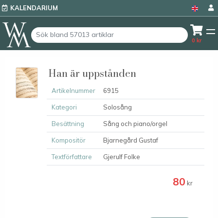
KALENDARIUM
0
kr
Han är uppstånden
Artikelnummer
6915
Kategori
Solosång
Besättning
Sång och piano/orgel
Kompositör
Bjarnegård Gustaf
Textförfattare
Gjerulf Folke
80
kr