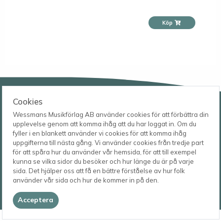
Köp
Wessmans Musikförlag AB
Cookies
Leverans- och besöksadress
Wessmans Musikförlag AB använder cookies för att förbättra din
Bingebygatan 11 B
upplevelse genom att komma ihåg att du har loggat in. Om du
621 41 VISBY
Telefon
fyller i en blankett använder vi cookies för att komma ihåg
0498-22 61 32
Postadress
uppgifterna till nästa gång. Vi använder cookies från tredje part
Box 1253
E-post
för att spåra hur du använder vår hemsida, för att till exempel
621 23 VISBY
order@wessmans.com
kunna se vilka sidor du besöker och hur länge du är på varje
sida. Det hjälper oss att få en bättre förståelse av hur folk
© 2026
använder vår sida och hur de kommer in på den.
Wessmans Musikförlag AB
2026.4.1.22754
Acceptera