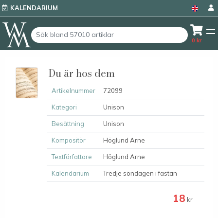
KALENDARIUM
0
kr
Du är hos dem
Artikelnummer
72099
Kategori
Unison
Besättning
Unison
Kompositör
Höglund Arne
Textförfattare
Höglund Arne
Kalendarium
Tredje söndagen i fastan
18
kr