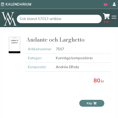
KALENDARIUM
0
kr
Andante och Larghetto
Artikelnummer
7507
Kategori
Kvinnliga kompositörer
Kompositör
Andrée Elfrida
80
kr
Köp