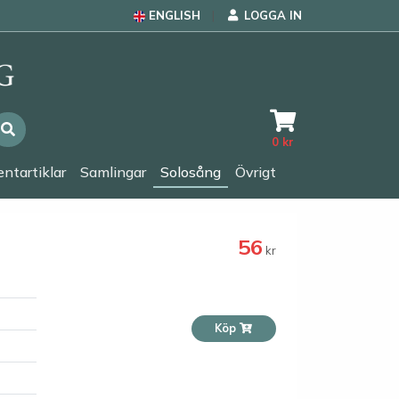
ENGLISH
LOGGA IN
0
kr
ntartiklar
Samlingar
Solosång
Övrigt
56
kr
Köp