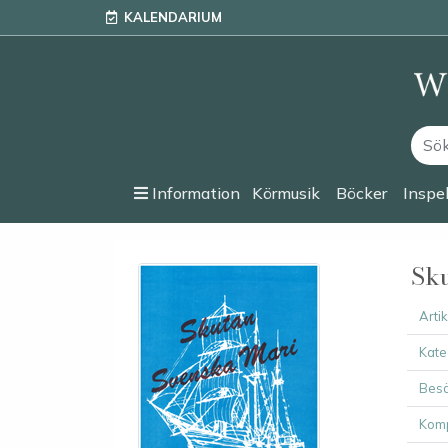
KALENDARIUM
Information
Körmusik
Böcker
Inspe
Sku
Arti
Kate
Besä
Komp