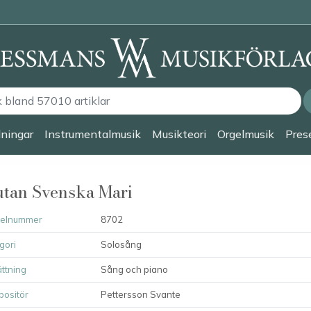
lningar
Instrumentalmusik
Musikteori
Orgelmusik
Prese
tan Svenska Mari
kelnummer
8702
gori
Solosång
ttning
Sång och piano
ositör
Pettersson Svante