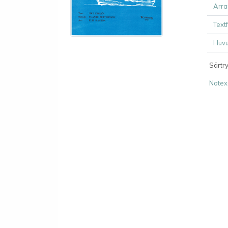
Arra
Text
Huvu
Särtr
Notex