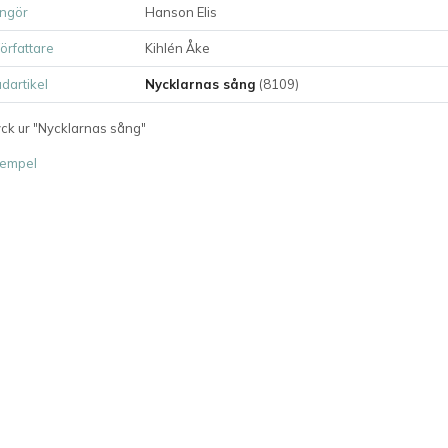
ngör
Hanson Elis
författare
Kihlén Åke
dartikel
Nycklarnas sång
(8109)
yck ur "Nycklarnas sång"
empel