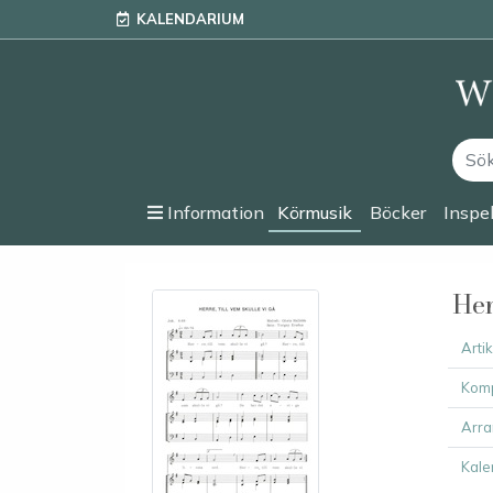
KALENDARIUM
Information
Körmusik
Böcker
Inspe
Her
Arti
Komp
Arra
Kale