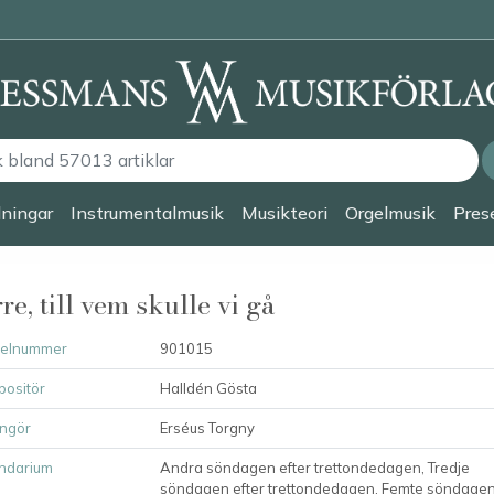
lningar
Instrumentalmusik
Musikteori
Orgelmusik
Prese
re, till vem skulle vi gå
kelnummer
901015
ositör
Halldén Gösta
ngör
Erséus Torgny
ndarium
Andra söndagen efter trettondedagen, Tredje
söndagen efter trettondedagen, Femte söndage