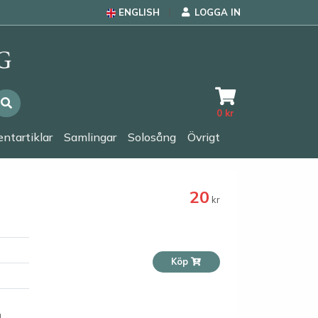
ENGLISH
LOGGA IN
0
kr
ntartiklar
Samlingar
Solosång
Övrigt
20
kr
Köp
n