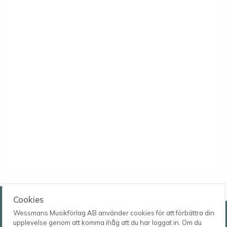
Wessmans Musikförlag AB
Cookies
Wessmans Musikförlag AB använder cookies för att förbättra din
Leverans- och besöksadress
upplevelse genom att komma ihåg att du har loggat in. Om du
Bingebygatan 11 B