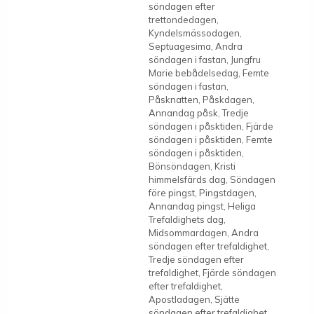
söndagen efter
trettondedagen,
Kyndelsmässodagen,
Septuagesima, Andra
söndagen i fastan, Jungfru
Marie bebådelsedag, Femte
söndagen i fastan,
Påsknatten, Påskdagen,
Annandag påsk, Tredje
söndagen i påsktiden, Fjärde
söndagen i påsktiden, Femte
söndagen i påsktiden,
Bönsöndagen, Kristi
himmelsfärds dag, Söndagen
före pingst, Pingstdagen,
Annandag pingst, Heliga
Trefaldighets dag,
Midsommardagen, Andra
söndagen efter trefaldighet,
Tredje söndagen efter
trefaldighet, Fjärde söndagen
efter trefaldighet,
Apostladagen, Sjätte
söndagen efter trefaldighet,