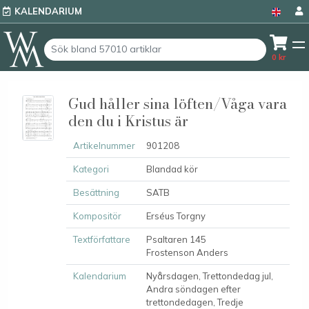
KALENDARIUM
0
kr
Gud håller sina löften/Våga vara
den du i Kristus är
Artikelnummer
901208
Kategori
Blandad kör
Besättning
SATB
Kompositör
Erséus Torgny
Textförfattare
Psaltaren 145
Frostenson Anders
Kalendarium
Nyårsdagen, Trettondedag jul,
Andra söndagen efter
trettondedagen, Tredje