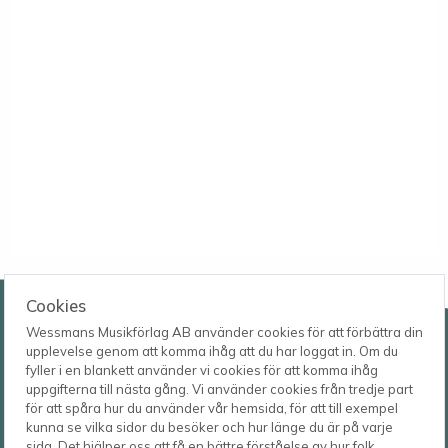
Wessmans Musikförlag AB
Cookies
Wessmans Musikförlag AB använder cookies för att förbättra din
Leverans- och besöksadress
upplevelse genom att komma ihåg att du har loggat in. Om du
Bingebygatan 11 B
fyller i en blankett använder vi cookies för att komma ihåg
621 41 VISBY
Telefon
uppgifterna till nästa gång. Vi använder cookies från tredje part
0498-22 61 32
Postadress
för att spåra hur du använder vår hemsida, för att till exempel
Box 1253
E-post
kunna se vilka sidor du besöker och hur länge du är på varje
621 23 VISBY
order@wessmans.com
sida. Det hjälper oss att få en bättre förståelse av hur folk