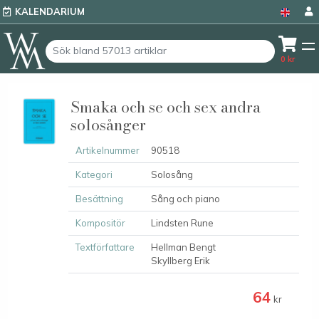
KALENDARIUM
0
kr
Smaka och se och sex andra
solosånger
Artikelnummer
90518
Kategori
Solosång
Besättning
Sång och piano
Kompositör
Lindsten Rune
Textförfattare
Hellman Bengt
Skyllberg Erik
64
kr