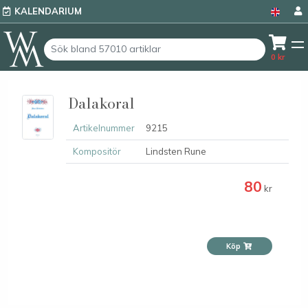
KALENDARIUM
0
kr
Dalakoral
Artikelnummer
9215
Kompositör
Lindsten Rune
80
kr
Köp