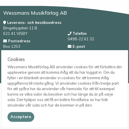
Wessmans Musikförlag AB
Leverans- och besöksadress
Bingebygatan 11 B
621 41 VISBY
Telefon
0498-22 61 32
Postadress
Box 1253
E-post
621 23 VISBY
order@wessmans.com
Cookies
© 2026
Wessmans Musikförlag AB använder cookies för att förbättra din
Wessmans Musikförlag AB
upplevelse genom att komma ihåg att du har loggat in. Om du
2026.4.1.22754
fyller i en blankett använder vi cookies för att komma ihåg
uppgifterna till nästa gång. Vi använder cookies från tredje part
för att spåra hur du använder vår hemsida, för att till exempel
kunna se vilka sidor du besöker och hur länge du är på varje
sida. Det hjälper oss att få en bättre förståelse av hur folk
använder vår sida och hur de kommer in på den.
Acceptera