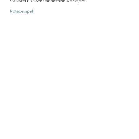
Sv. koral 633 och variant från Mockfjärd.
Notexempel