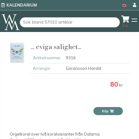
KALENDARIUM
0
kr
... eviga salighet...
Artikelnummer
9316
Arrangör
Göransson Harald
80
kr
Köp
Orgelkoral över två koralvarianter från Dalarna.