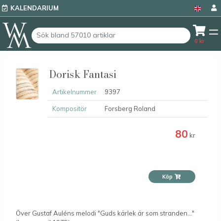
KALENDARIUM
0
kr
Dorisk Fantasi
Artikelnummer
9397
Kompositör
Forsberg Roland
80
kr
Köp
Över Gustaf Auléns melodi "Guds kärlek är som stranden..."