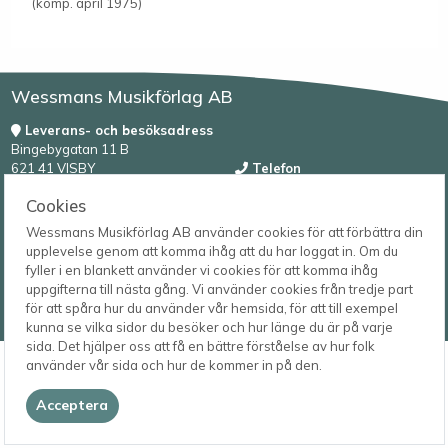
(komp. april 1975)
Wessmans Musikförlag AB
Leverans- och besöksadress
Bingebygatan 11 B
621 41 VISBY
Telefon
0498-22 61 32
Postadress
Cookies
Box 1253
E-post
Wessmans Musikförlag AB använder cookies för att förbättra din
621 23 VISBY
order@wessmans.com
upplevelse genom att komma ihåg att du har loggat in. Om du
fyller i en blankett använder vi cookies för att komma ihåg
© 2026
uppgifterna till nästa gång. Vi använder cookies från tredje part
Wessmans Musikförlag AB
för att spåra hur du använder vår hemsida, för att till exempel
2026.4.1.22754
kunna se vilka sidor du besöker och hur länge du är på varje
sida. Det hjälper oss att få en bättre förståelse av hur folk
använder vår sida och hur de kommer in på den.
Acceptera