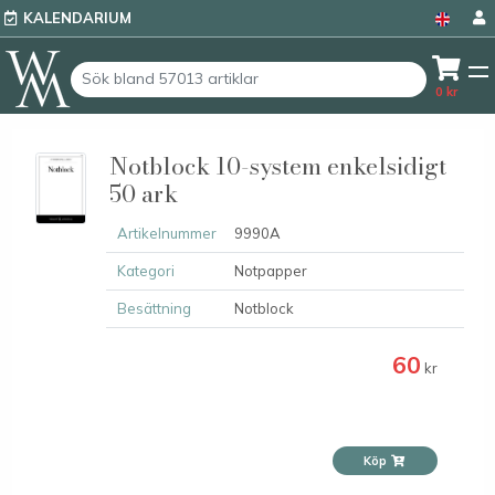
KALENDARIUM
0
kr
Notblock 10-system enkelsidigt
50 ark
Artikelnummer
9990A
Kategori
Notpapper
Besättning
Notblock
60
kr
Köp