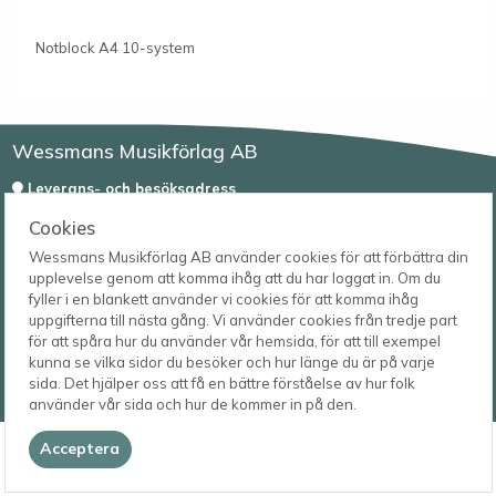
Notblock A4 10-system
Wessmans Musikförlag AB
Leverans- och besöksadress
Bingebygatan 11 B
Cookies
621 41 VISBY
Telefon
0498-22 61 32
Wessmans Musikförlag AB använder cookies för att förbättra din
Postadress
upplevelse genom att komma ihåg att du har loggat in. Om du
Box 1253
E-post
fyller i en blankett använder vi cookies för att komma ihåg
621 23 VISBY
order@wessmans.com
uppgifterna till nästa gång. Vi använder cookies från tredje part
för att spåra hur du använder vår hemsida, för att till exempel
© 2026
kunna se vilka sidor du besöker och hur länge du är på varje
Wessmans Musikförlag AB
sida. Det hjälper oss att få en bättre förståelse av hur folk
2026.4.1.22754
använder vår sida och hur de kommer in på den.
Acceptera