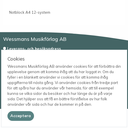
Notblock A4 12-system
Wessmans Musikförlag AB
Leverans- och besöksadress
Bingebygatan 11 B
Cookies
621 41 VISBY
Telefon
0498-22 61 32
Wessmans Musikförlag AB använder cookies för att förbättra din
Postadress
upplevelse genom att komma ihåg att du har loggat in. Om du
Box 1253
E-post
fyller i en blankett använder vi cookies för att komma ihåg
621 23 VISBY
order@wessmans.com
uppgifterna till nästa gång. Vi använder cookies från tredje part
för att spåra hur du använder vår hemsida, för att till exempel
© 2026
kunna se vilka sidor du besöker och hur länge du är på varje
Wessmans Musikförlag AB
sida. Det hjälper oss att få en bättre förståelse av hur folk
2026.4.1.22754
använder vår sida och hur de kommer in på den.
Acceptera