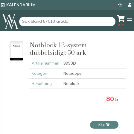
KALENDARIUM
0
kr
Notblock 12-system
dubbelsidigt 50 ark
Artikelnummer
9990D
Kategori
Notpapper
Besättning
Notblock
80
kr
Köp