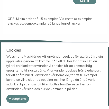
Köp
OBS! Minimiorder på 15 exemplar. Vid enstaka exemplar
skickas ett demoexemplar så länge lagret räcker.
Wessmans Musikförlag AB
Cookies
Leverans- och besöksadress
Wessmans Musikförlag AB använder cookies för att förbättra din
Bingebygatan 11 B
upplevelse genom att komma ihåg att du har loggat in. Om du
621 41 VISBY
Telefon
fyller i en blankett använder vi cookies för att komma ihåg
0498-22 61 32
Postadress
uppgifterna till nästa gång. Vi använder cookies från tredje part
Box 1253
E-post
för att spåra hur du använder vår hemsida, för att till exempel
621 23 VISBY
order@wessmans.com
kunna se vilka sidor du besöker och hur länge du är på varje
sida. Det hjälper oss att få en bättre förståelse av hur folk
använder vår sida och hur de kommer in på den.
© 2026
Wessmans Musikförlag AB
Acceptera
2026.4.1.22754