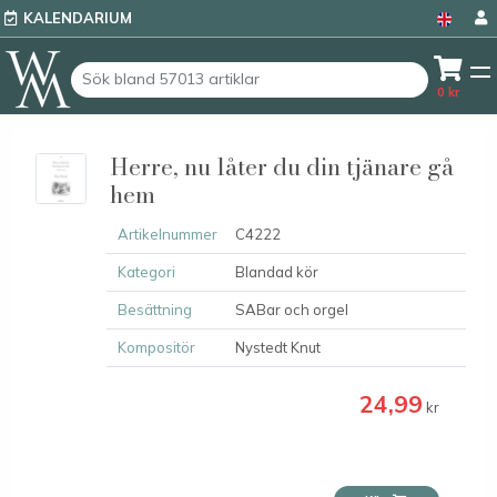
KALENDARIUM
0
kr
Herre, nu låter du din tjänare gå
hem
Artikelnummer
C4222
Kategori
Blandad kör
Besättning
SABar och orgel
Kompositör
Nystedt Knut
24,99
kr