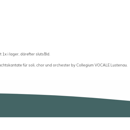
 1x i lager, därefter slutsåld.
chtskantate für soli, chor und orchester by Collegium VOCALE Lustenau.