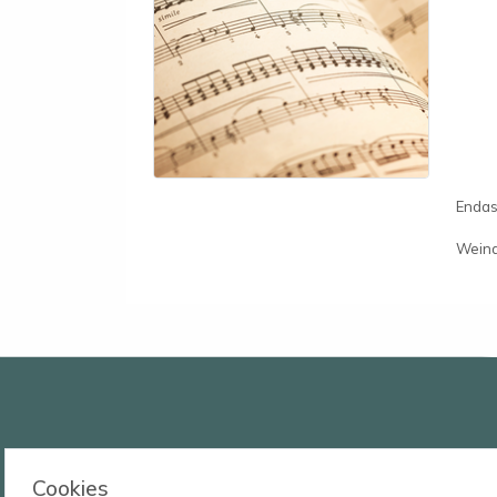
Endast
Weina
Wessmans Musikförlag AB
Cookies