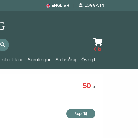
ENGLISH
LOGGA IN
0
kr
ntartiklar
Samlingar
Solosång
Övrigt
50
kr
Köp