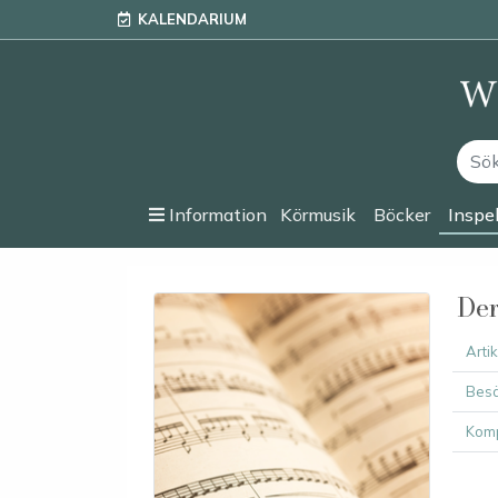
KALENDARIUM
Information
Körmusik
Böcker
Inspe
Der
Arti
Besä
Komp