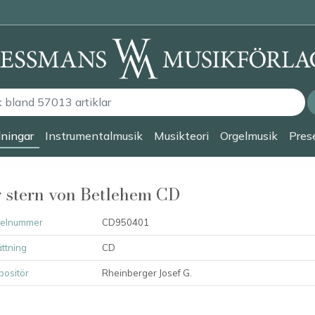
lningar
Instrumentalmusik
Musikteori
Orgelmusik
Prese
 stern von Betlehem CD
kelnummer
CD950401
ttning
CD
ositör
Rheinberger Josef G.