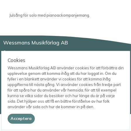
Julsång för solo med pianoackompanjemang.
Wessmans Musikförlag AB
Leverans- och besöksadress
Bingebygatan 11 B
Cookies
621 41 VISBY
Telefon
Wessmans Musikförlag AB använder cookies för att förbättra din
0498-22 61 32
Postadress
upplevelse genom att komma ihåg att du har loggat in. Om du
Box 1253
E-post
fyller i en blankett använder vi cookies för att komma ihåg
621 23 VISBY
order@wessmans.com
uppgifterna till nästa gång. Vi använder cookies från tredje part
för att spåra hur du använder vår hemsida, för att till exempel
© 2026
kunna se vilka sidor du besöker och hur länge du är på varje
Wessmans Musikförlag AB
sida. Det hjälper oss att få en bättre förståelse av hur folk
2026.4.1.22754
använder vår sida och hur de kommer in på den.
Acceptera