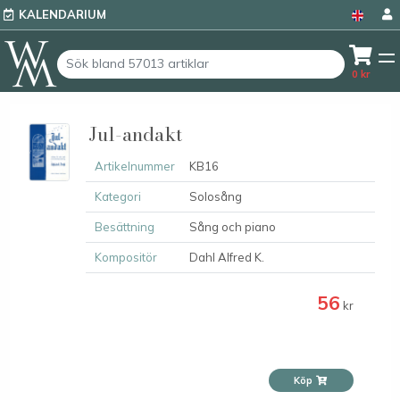
KALENDARIUM
0
kr
Jul-andakt
Artikelnummer
KB16
Kategori
Solosång
Besättning
Sång och piano
Kompositör
Dahl Alfred K.
56
kr
Köp