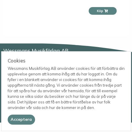
Köp
Wessmans Musikförlag AB
Cookies
Leverans- och besöksadress
Bingebygatan 11 B
Wessmans Musikförlag AB använder cookies för att förbättra din
621 41 VISBY
Telefon
upplevelse genom att komma ihåg att du har loggat in. Om du
0498-22 61 32
Postadress
fyller i en blankett använder vi cookies för att komma ihåg
Box 1253
E-post
uppgifterna till nästa gång. Vi använder cookies från tredje part
621 23 VISBY
order@wessmans.com
för att spåra hur du använder vår hemsida, för att till exempel
kunna se vilka sidor du besöker och hur länge du är på varje
sida. Det hjälper oss att få en bättre förståelse av hur folk
© 2026
använder vår sida och hur de kommer in på den.
Wessmans Musikförlag AB
2026.4.1.22754
Acceptera