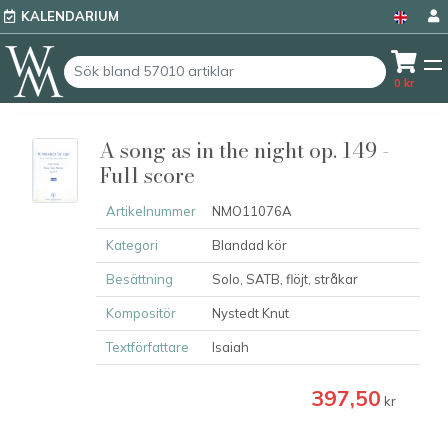
KALENDARIUM
0
kr
A song as in the night op. 149 -
Full score
Artikelnummer
NMO11076A
Kategori
Blandad kör
Besättning
Solo, SATB, flöjt, stråkar
Kompositör
Nystedt Knut
Textförfattare
Isaiah
397,50
kr