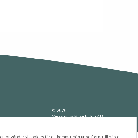
© 2026
Wessmans Musikförlag AB
2026.4.1.22754
tt använder vi cookies för att komma ihåg uppgifterna till nästa