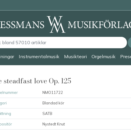
lningar
Instrumentalmusik
Musikteori
Orgelmusik
Prese
 steadfast love Op. 125
kelnummer
NMO11722
gori
Blandad kör
ttning
SATB
ositör
Nystedt Knut