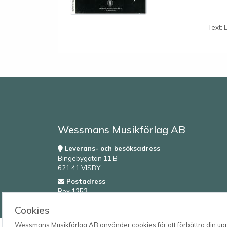
Text: 
Wessmans Musikförlag AB
Leverans- och besöksadress
Bingebygatan 11 B
621 41 VISBY
Postadress
Box 1253
621 23 VISBY
Cookies
Wessmans Musikförlag AB använder cookies för att förbättra din upple