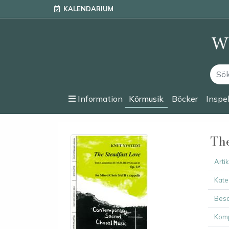
KALENDARIUM
Information
Körmusik
Böcker
Inspe
The
Arti
Kate
Besä
Komp