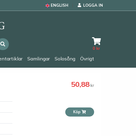
ENGLISH
LOGGA IN
0
kr
ntartiklar
Samlingar
Solosång
Övrigt
50,88
kr
Köp