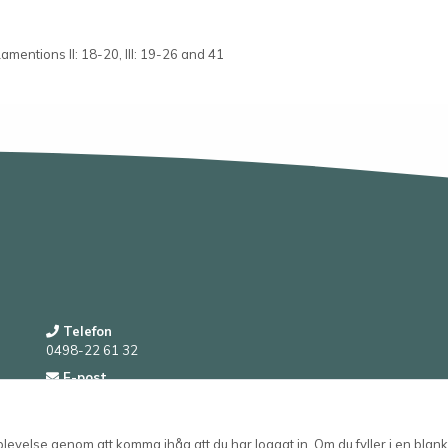
Lamentions II: 18-20, III: 19-26 and 41
Telefon
0498-22 61 32
E-post
order@wessmans.com
velse genom att komma ihåg att du har loggat in. Om du fyller i en blanke