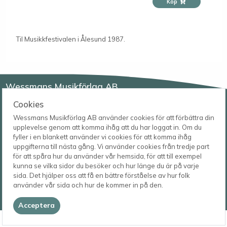
Köp
Til Musikkfestivalen i Ålesund 1987.
Wessmans Musikförlag AB
Cookies
Leverans- och besöksadress
Bingebygatan 11 B
Wessmans Musikförlag AB använder cookies för att förbättra din
621 41 VISBY
Telefon
upplevelse genom att komma ihåg att du har loggat in. Om du
0498-22 61 32
Postadress
fyller i en blankett använder vi cookies för att komma ihåg
Box 1253
E-post
uppgifterna till nästa gång. Vi använder cookies från tredje part
621 23 VISBY
order@wessmans.com
för att spåra hur du använder vår hemsida, för att till exempel
kunna se vilka sidor du besöker och hur länge du är på varje
sida. Det hjälper oss att få en bättre förståelse av hur folk
© 2026
använder vår sida och hur de kommer in på den.
Wessmans Musikförlag AB
2026.4.1.22754
Acceptera