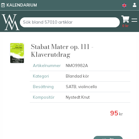
KALENDARIUM
0
kr
Stabat Mater op. 111 -
Klaverutdrag
Artikelnummer
NMO9982A
Kategori
Blandad kör
Besättning
SATB, violincello
Kompositör
Nystedt Knut
95
kr