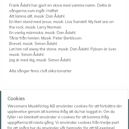
Frank Ådahl har gjort en skiva med samma namn. Detta är
sångerna som ingår i häftet:
Att lämna allt, musik: Dan Ådahl.
En liten stund med Jesus, musik: Lisa Sandell. My feet are on
the rock, musik: Larry Norman.
En vanlig människa, musik: Dan Ådahl.
Tårar från himlen, Musik: Peter Bertilsson.
Brevet, musik: Simon Ådahl.
Let him roll away the stone, musik: Dan Ådahl. Pjäsen är över,
musik: Simon Ådahl.
Jag är med dig, musik: Simon Ådahl.
Alla sånger finns i två olika tonarter.
Wessmans Musikförlag AB
Cookies
Wessmans Musikförlag AB använder cookies för att förbättra din
Leverans- och besöksadress
upplevelse genom att komma ihåg att du har loggat in. Om du
Bingebygatan 11 B
fyller i en blankett använder vi cookies för att komma ihåg
621 41 VISBY
Telefon
uppgifterna till nästa gång. Vi använder cookies från tredje part
0498-22 61 32
Postadress
för att spåra hur du använder vår hemsida, för att till exempel