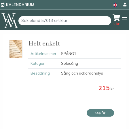
KALENDARIUM
0
kr
Helt enkelt
Artikelnummer
SPÅNG1
Kategori
Solosång
Besättning
Sång och ackordanalys
215
kr
Köp