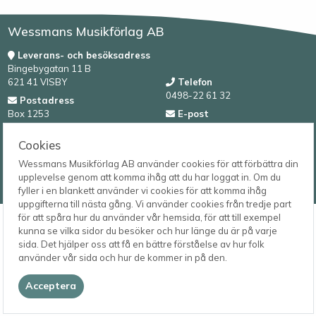
Wessmans Musikförlag AB
Leverans- och besöksadress
Bingebygatan 11 B
621 41 VISBY
Telefon
0498-22 61 32
Postadress
Box 1253
E-post
621 23 VISBY
order@wessmans.com
Cookies
© 2026
Wessmans Musikförlag AB använder cookies för att förbättra din
Wessmans Musikförlag AB
upplevelse genom att komma ihåg att du har loggat in. Om du
2026.4.1.22754
fyller i en blankett använder vi cookies för att komma ihåg
uppgifterna till nästa gång. Vi använder cookies från tredje part
för att spåra hur du använder vår hemsida, för att till exempel
kunna se vilka sidor du besöker och hur länge du är på varje
sida. Det hjälper oss att få en bättre förståelse av hur folk
använder vår sida och hur de kommer in på den.
Acceptera