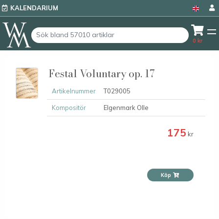
KALENDARIUM
0
kr
Festal Voluntary op. 17
Artikelnummer
T029005
Kompositör
Elgenmark Olle
175
kr
Köp