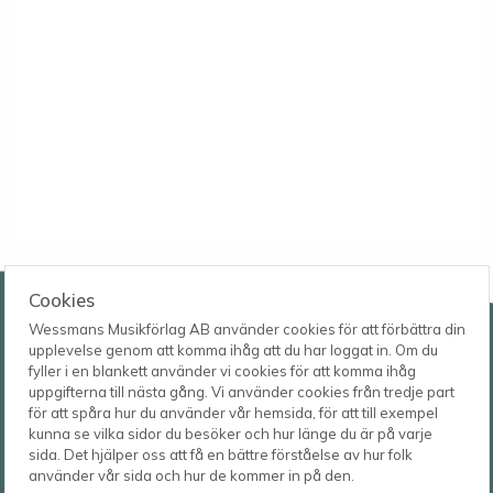
Wessmans Musikförlag AB
Cookies
Wessmans Musikförlag AB använder cookies för att förbättra din
Leverans- och besöksadress
upplevelse genom att komma ihåg att du har loggat in. Om du
Bingebygatan 11 B
fyller i en blankett använder vi cookies för att komma ihåg
621 41 VISBY
Telefon
uppgifterna till nästa gång. Vi använder cookies från tredje part
0498-22 61 32
Postadress
för att spåra hur du använder vår hemsida, för att till exempel
Box 1253
E-post
kunna se vilka sidor du besöker och hur länge du är på varje
621 23 VISBY
order@wessmans.com
sida. Det hjälper oss att få en bättre förståelse av hur folk
använder vår sida och hur de kommer in på den.
© 2026