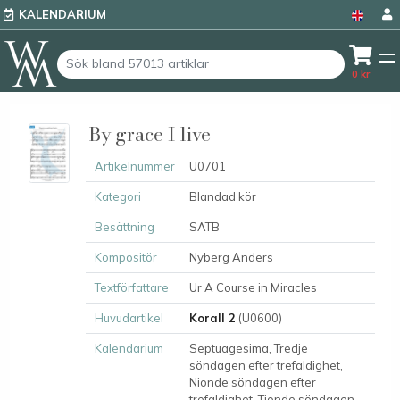
KALENDARIUM
0
kr
By grace I live
Artikelnummer
U0701
Kategori
Blandad kör
Besättning
SATB
Kompositör
Nyberg Anders
Textförfattare
Ur A Course in Miracles
Huvudartikel
Korall 2
(U0600)
Kalendarium
Septuagesima, Tredje
söndagen efter trefaldighet,
Nionde söndagen efter
trefaldighet, Tionde söndagen