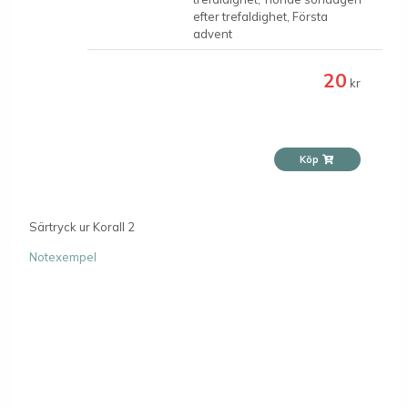
efter trefaldighet, Första
advent
20
kr
Köp
Särtryck ur Korall 2
Notexempel