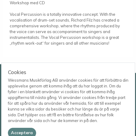
Workshop med CD
Vocal Percussion is a totally innovative concept. With the
vocalisation of drum-set sounds, Richard Filz has created a
comprehensive workshop, where the rhythms produced by
the voice can serve as accompaniment to singers and
instrumentalists. The Vocal Percussion workshop is a great
„rhythm work-out“ for singers and all other musicians!
Wessmans Musikförlag AB
Cookies
Wessmans Musikförlag AB använder cookies för att förbättra din
Leverans- och besöksadress
upplevelse genom att komma ihåg att du har loggat in. Om du
Bingebygatan 11 B
fyller i en blankett använder vi cookies för att komma ihåg
621 41 VISBY
Telefon
uppgifterna till nästa gång. Vi använder cookies från tredje part
0498-22 61 32
Postadress
för att spåra hur du använder vår hemsida, för att till exempel
Box 1253
E-post
kunna se vilka sidor du besöker och hur länge du är på varje
621 23 VISBY
order@wessmans.com
sida. Det hjälper oss att få en bättre förståelse av hur folk
använder vår sida och hur de kommer in på den.
© 2026
Wessmans Musikförlag AB
Acceptera