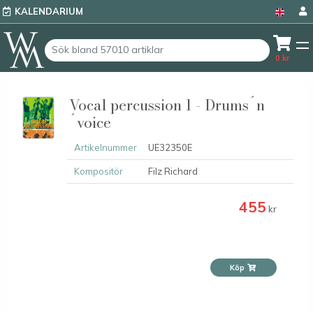
KALENDARIUM
0
kr
Vocal percussion 1 - Drums´n
´voice
Artikelnummer
UE32350E
Kompositör
Filz Richard
455
kr
Köp