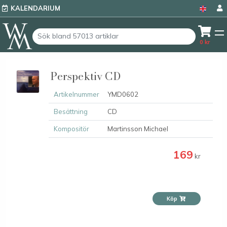
KALENDARIUM
0
kr
Perspektiv CD
Artikelnummer
YMD0602
Besättning
CD
Kompositör
Martinsson Michael
169
kr
Köp