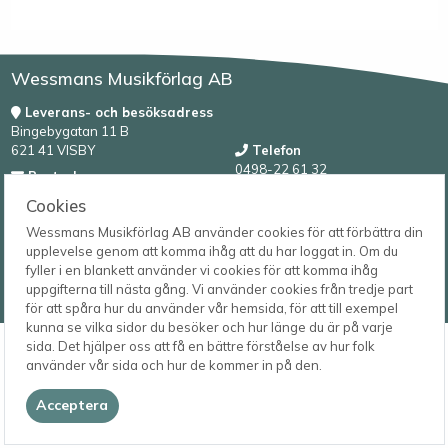
Wessmans Musikförlag AB
Leverans- och besöksadress
Bingebygatan 11 B
621 41 VISBY
Telefon
0498-22 61 32
Postadress
Box 1253
E-post
Cookies
621 23 VISBY
order@wessmans.com
Wessmans Musikförlag AB använder cookies för att förbättra din
upplevelse genom att komma ihåg att du har loggat in. Om du
© 2026
fyller i en blankett använder vi cookies för att komma ihåg
Wessmans Musikförlag AB
uppgifterna till nästa gång. Vi använder cookies från tredje part
2026.4.1.22754
för att spåra hur du använder vår hemsida, för att till exempel
kunna se vilka sidor du besöker och hur länge du är på varje
sida. Det hjälper oss att få en bättre förståelse av hur folk
använder vår sida och hur de kommer in på den.
Acceptera