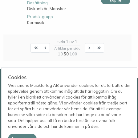
Köp
Besättning
Diskantkör,
Manskör
Produktgrupp
Körmusik
1 av 1
Sida
First
First
Next
Last
Artiklar per sida
10
50
100
Wessmans Musikförlag AB
Cookies
Wessmans Musikförlag AB använder cookies för att förbättra din
Leverans- och besöksadress
upplevelse genom att komma ihåg att du har loggat in. Om du
Bingebygatan 11 B
fyller i en blankett använder vi cookies för att komma ihåg
621 41 VISBY
Telefon
uppgifterna till nästa gång. Vi använder cookies från tredje part
0498-22 61 32
Postadress
för att spåra hur du använder vår hemsida, för att till exempel
Box 1253
E-post
kunna se vilka sidor du besöker och hur länge du är på varje
621 23 VISBY
order@wessmans.com
sida. Det hjälper oss att få en bättre förståelse av hur folk
använder vår sida och hur de kommer in på den.
© 2026
Wessmans Musikförlag AB