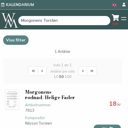
KALENDARIUM
0
kr
Visa filter
1 Artiklar
1 av 1
Sida
First
First
Next
Last
Artiklar per sida
10
50
100
Morgonens
rodnad/Helige Fader
18
kr
Artikelnummer
7813
Kompositör
Nilsson Torsten