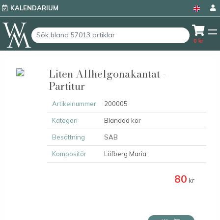
KALENDARIUM
0
kr
Liten Allhelgonakantat -
Partitur
Artikelnummer
200005
Kategori
Blandad kör
Besättning
SAB
Kompositör
Löfberg Maria
80
kr