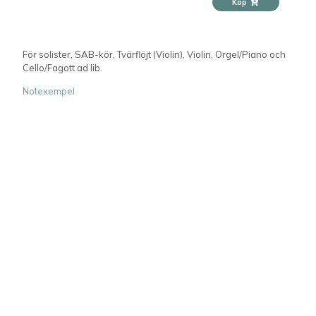
Köp
För solister, SAB-kör, Tvärflöjt (Violin), Violin, Orgel/Piano och
Cello/Fagott ad lib.
Notexempel