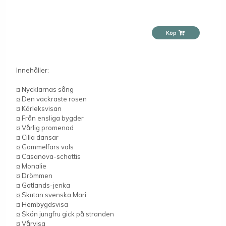
Köp
Innehåller:
¤ Nycklarnas sång
¤ Den vackraste rosen
¤ Kärleksvisan
¤ Från ensliga bygder
¤ Vårlig promenad
¤ Cilla dansar
¤ Gammelfars vals
¤ Casanova-schottis
¤ Monalie
¤ Drömmen
¤ Gotlands-jenka
¤ Skutan svenska Mari
¤ Hembygdsvisa
¤ Skön jungfru gick på stranden
¤ Vårvisa