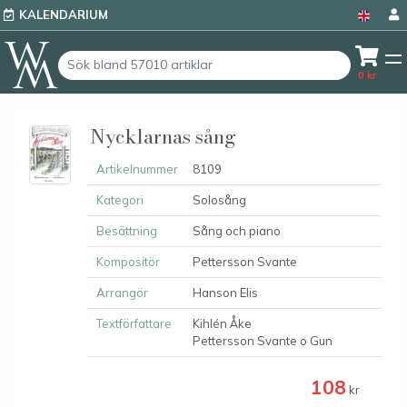
KALENDARIUM
0
kr
Nycklarnas sång
Artikelnummer
8109
Kategori
Solosång
Besättning
Sång och piano
Kompositör
Pettersson Svante
Arrangör
Hanson Elis
Textförfattare
Kihlén Åke
Pettersson Svante o Gun
108
kr