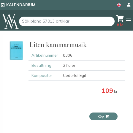
KALENDARIUM
0
kr
Liten kammarmusik
Artikelnummer
8306
Besättning
2 fioler
Kompositör
Cederlöf Egil
109
kr
Köp