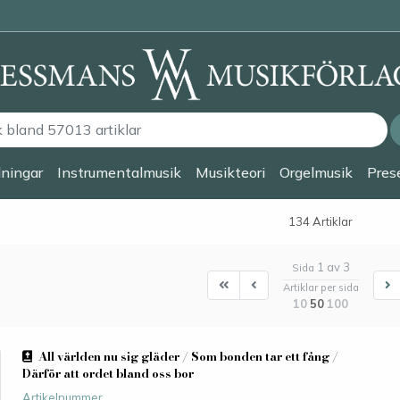
lningar
Instrumentalmusik
Musikteori
Orgelmusik
Prese
134 Artiklar
1 av 3
Sida
First
First
N
Artiklar per sida
10
50
100
All världen nu sig gläder / Som bonden tar ett fång /
Därför att ordet bland oss bor
Artikelnummer