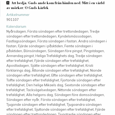
Att bedja/Guds ande kom från himlen ned/Mitt i en värld
av mörker/O Guds kärlek
Artikelnummer
901107
Kalendarium
Nyårsdagen, Första söndagen efter trettondedagen, Tredje
söndagen efter trettondedagen, Kyndelsmässodagen,
Fastlagssöndagen, Första söndagen i fastan, Andra söndagen i
fastan, Fjärde söndagen i påsktiden, Femte söndagen i
påsktiden, Bönsöndagen, Söndagen före pingst, Pingstdagen,
Annandag pingst, Heliga Trefaldighets dag, Tredje söndagen
efter trefaldighet, Fjärde söndagen efter trefaldighet,
Apostladagen, Sjätte söndagen efter trefaldighet, Kristi
förklarings dag, Åttonde söndagen efter trefaldighet, Nionde
söndagen efter trefaldighet, Elfte söndagen efter trefaldighet,
Tolfte söndagen efter trefaldighet, Fjortonde söndagen efter
trefaldighet, Den helige Mikaels dag, Sextonde söndagen efter
trefaldighet, Tacksägelsedagen, Nittonde söndagen efter
trefaldighet, Alla helgons dag, Söndagen före domssöndagen,
Söndagen efter nyår, Första söndagen efter trefaldighet,
Tjugonde söndagen efter trefaldighet, Tjugoandra söndagen
efter trefaldighet, Sjuttonde söndagen efter trefaldighet, Fjärde
söndagen efter trettondedagen, Tjugotredje söndagen efter