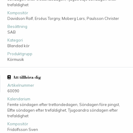
trefaldighet
Kompositör
Davidson Rolf,
Erséus Torgny,
Moberg Lars,
Paulsson Christer
Besättning
SAB
Kategori
Blandad kör
Produktgrupp
Körmusik
Att tillhöra dig
Artikelnummer
60090
Kalendarium
Femte söndagen efter trettondedagen, Söndagen före pingst,
Elfte söndagen efter trefaldighet, Tjugoandra söndagen efter
trefaldighet
Kompositör
Fridolfsson Sven