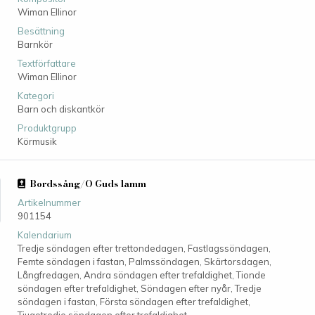
Wiman Ellinor
Besättning
Barnkör
Textförfattare
Wiman Ellinor
Kategori
Barn och diskantkör
Produktgrupp
Körmusik
Bordssång/O Guds lamm
Artikelnummer
901154
Kalendarium
Tredje söndagen efter trettondedagen, Fastlagssöndagen,
Femte söndagen i fastan, Palmssöndagen, Skärtorsdagen,
Långfredagen, Andra söndagen efter trefaldighet, Tionde
söndagen efter trefaldighet, Söndagen efter nyår, Tredje
söndagen i fastan, Första söndagen efter trefaldighet,
Tjugotredje söndagen efter trefaldighet