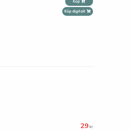
Köp
Köp digitalt
29
kr