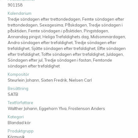
901158
Kalendarium
Tredje söndagen efter trettondedagen, Femte söndagen efter
trettondedagen, Sexagesima, Påskdagen, Tredje söndagen i
påsktiden, Femte söndagen i påsktiden, Pingstdagen,
Annandag pingst, Heliga Trefaldighets dag, Midsommardagen,
Andra söndagen efter trefaldighet, Tredje söndagen efter
trefaldighet, Sjätte söndagen efter trefaldighet, Elfte söndagen
efter trefaldighet, Tolfte söndagen efter trefaldighet, Juldagen,
Söndagen efter jul, Tredje söndagen i fastan, Femtonde
söndagen efter trefaldighet
Kompositör
Steurlein Johann,
Sixten Fredrik,
Nielsen Carl
Besättning
SATB
Textförfattare
Walther Johann,
Eggehorn Ylva,
Frostenson Anders
Kategori
Blandad kör
Produktgrupp
Körmusik