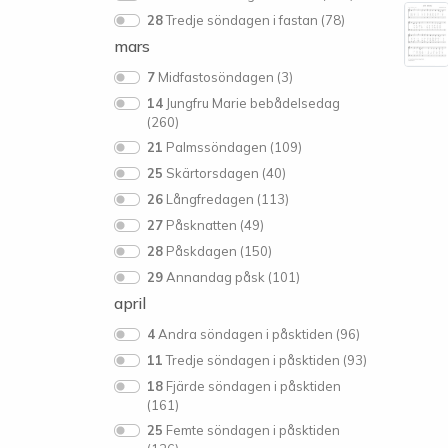
28
Tredje söndagen i fastan (78)
mars
7
Midfastosöndagen (3)
14
Jungfru Marie bebådelsedag
(260)
21
Palmssöndagen (109)
25
Skärtorsdagen (40)
26
Långfredagen (113)
27
Påsknatten (49)
28
Påskdagen (150)
29
Annandag påsk (101)
april
4
Andra söndagen i påsktiden (96)
11
Tredje söndagen i påsktiden (93)
18
Fjärde söndagen i påsktiden
(161)
25
Femte söndagen i påsktiden