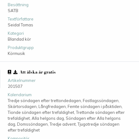
Besättning
SATB
Textförfattare
Seidal Tomas
Kategori
Blandad kör
Produktgrupp
Körmusik
Att älska är gratis
Artikelnummer
201507
Kalendarium
Tredje söndagen efter trettondedagen, Fastlagssöndagen,
Skärtorsdagen, Långfredagen, Femte söndagen i påsktiden,
Tionde söndagen efter trefaldighet, Trettonde söndagen efter
trefaldighet, Alla helgons dag, Söndagen efter Alla helgons
dag, Domssöndagen, Tredje advent, Tjugotredje söndagen
efter trefaldighet
Kompositör