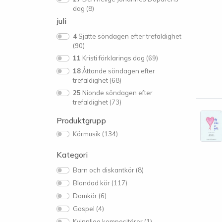
dag (8)
juli
4
Sjätte söndagen efter trefaldighet
(90)
11
Kristi förklarings dag (69)
18
Åttonde söndagen efter
trefaldighet (68)
25
Nionde söndagen efter
trefaldighet (73)
Produktgrupp
Körmusik (134)
Kategori
Barn och diskantkör (8)
Blandad kör (117)
Damkör (6)
Gospel (4)
Kvinnliga kompositörer (1)