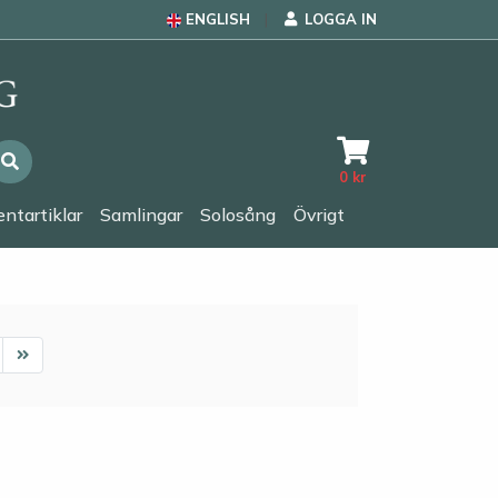
ENGLISH
LOGGA IN
0
kr
ntartiklar
Samlingar
Solosång
Övrigt
ext
Last