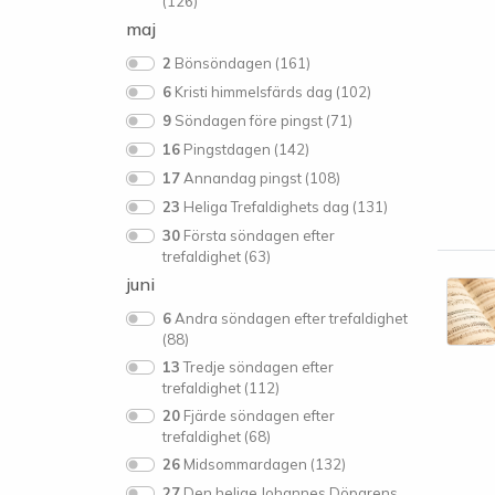
(126)
maj
2
Bönsöndagen (161)
6
Kristi himmelsfärds dag (102)
9
Söndagen före pingst (71)
16
Pingstdagen (142)
17
Annandag pingst (108)
23
Heliga Trefaldighets dag (131)
30
Första söndagen efter
trefaldighet (63)
juni
6
Andra söndagen efter trefaldighet
(88)
13
Tredje söndagen efter
trefaldighet (112)
20
Fjärde söndagen efter
trefaldighet (68)
26
Midsommardagen (132)
27
Den helige Johannes Döparens